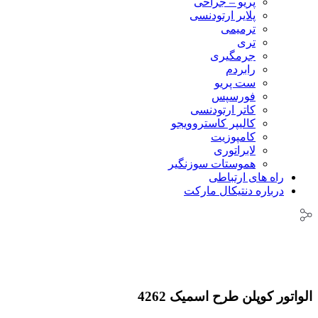
پریو – جراحی
پلایر ارتودنسی
ترمیمی
تری
جرمگیری
رابردم
ست پریو
فورسپس
کاتر ارتودنسی
کالیپر کاستروویجو
کامپوزیت
لابراتوری
هموستات سوزنگیر
راه های ارتباطی
درباره دنتیکال مارکت
الواتور کوپلن طرح اسمیک 4262