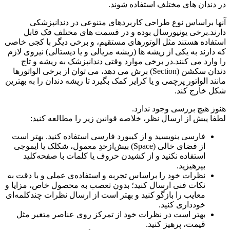
در دندان های مختلف استفاده شوند.
آنها براساس نوع طراحی کاربردهای متنوعی در دندانپزشکی
دارند.برخی یونیورسال بوده و در قسمت های مختلف فک قابل
استفاده هستند مثل الوتورهای مستقیم، و برخی دیگر با کجی خاصی
که دارند به یکی از ریشه ها (ریشه مزیالی و یا دیستالی) نیروی لازم
را وارد می کنند.در برخی موارد وقتی دندانپزشک به ریشه و تاج
دندان سکشن (Section) برش می دهد، می توان از برخی الواتورها
مانند الواتور پرچمی و یا کرایر کمک بگیرد تا ریشه دندان را به بهترین
شکل خارج کند.
هنوز هیچ بررسی وجود ندارد.
لطفا پیش از ارسال نظر، خلاصه قوانین زیر را مطالعه کنید:
فارسی بنویسید و از کیبورد فارسی استفاده کنید. بهتر است
از فضای خالی (Space) بیش‌از‌حدِ معمول، شکلک یا ایموجی
استفاده نکنید و از کشیدن حروف یا کلمات با صفحه‌کلید
بپرهیزید.
نظرات خود را براساس تجربه و استفاده‌ی عملی و با دقت به
نکات فنی ارسال کنید؛ بدون تعصب به محصول خاص، مزایا و
معایب را بازگو کنید و بهتر است از ارسال نظرات چندکلمه‌‌ای
خودداری کنید.
بهتر است در نظرات خود از تمرکز روی عناصر متغیر مثل
قیمت، پرهیز کنید.