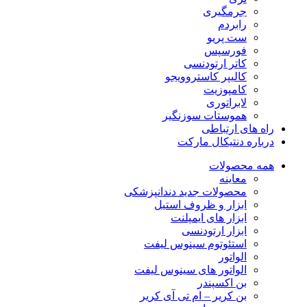
جرمگیری
رابردم
ست پریو
فورسپس
کاتر ارتودنسی
کالیپر کاستروویجو
کامپوزیت
لابراتوری
هموستات سوزنگیر
راه های ارتباطی
درباره دنتیکال مارکت
همه محصولات
معاینه
محصولات جدید دندانپزشکی
ابزار و ظروف استیل
ابزار های ایمپلنت
ابزار ارتودنسی
استئوتوم سینوس لیفت
الواتور
الواتور های سینوس لیفت
بن اکسپندر
بن کریر – ام تی آی کریر