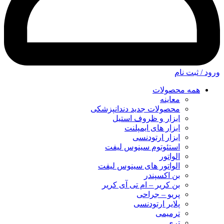
ورود / ثبت نام
همه محصولات
معاینه
محصولات جدید دندانپزشکی
ابزار و ظروف استیل
ابزار های ایمپلنت
ابزار ارتودنسی
استئوتوم سینوس لیفت
الواتور
الواتور های سینوس لیفت
بن اکسپندر
بن کریر – ام تی آی کریر
پریو – جراحی
پلایر ارتودنسی
ترمیمی
تری