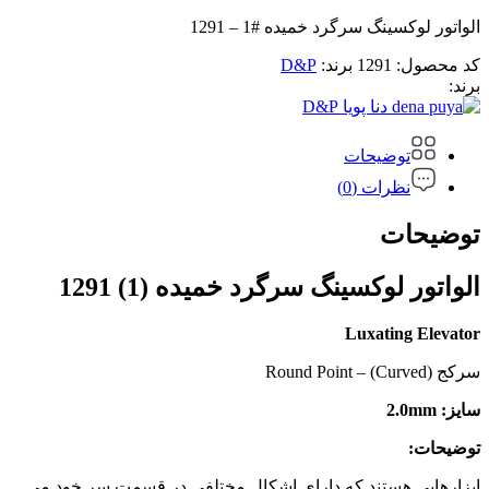
الواتور لوکسینگ سرگرد خمیده #1 – 1291
کد محصول:
1291
برند:
D&P
برند:
D&P
توضیحات
نظرات (0)
توضیحات
الواتور لوکسینگ سرگرد خمیده (1) 1291
Luxating Elevator
سرکج (Curved) – Round Point
سایز: 2.0mm
توضیحات:
ابزارهایی هستند که دارای اشکال مختلفی در قسمت سر خود می