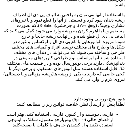
باشند.
با استفاده از آنها می توان به راحتی به الیاف پی دی ال اطراف
ریشه دندان نفوذ کرد و قسمتی از آنها را قطع نمود و با نیروهای
فشاری وجینگ (Wedging)، و چرخشی(Rotation)،که بصورت
مستقیم و یا با اهرم کردن به ریشه وارد می شوند کمک می کنند که
الیاف پی دی ال قطع شده و در نهایت ریشه جابجا و خارج
شود.امروزه الواتورهایی با نام پی دی ال و لوکساتور و غیره در
شکل ها و طرح های مختلف توسط افراد و کمپانی های مختلف
طراحی و ساخته می شوند که می توانند در دندان های مختلف
استفاده شوند آنها براساس نوع طراحی کاربردهای متنوعی در
دندانپزشکی دارند برخی یونیورسال بوده و در قسمت های مختلف
فک قابل استفاده هستند مثل الوتورهای مستقیم، و برخی دیگر با
کجی خاصی که دارند به یکی از ریشه ها(ریشه مزیالی و یا دیستالی)
نیروی لازم را وارد می کنند.
هنوز هیچ بررسی وجود ندارد.
لطفا پیش از ارسال نظر، خلاصه قوانین زیر را مطالعه کنید:
فارسی بنویسید و از کیبورد فارسی استفاده کنید. بهتر است
از فضای خالی (Space) بیش‌از‌حدِ معمول، شکلک یا ایموجی
استفاده نکنید و از کشیدن حروف یا کلمات با صفحه‌کلید