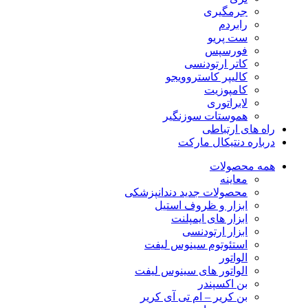
جرمگیری
رابردم
ست پریو
فورسپس
کاتر ارتودنسی
کالیپر کاستروویجو
کامپوزیت
لابراتوری
هموستات سوزنگیر
راه های ارتباطی
درباره دنتیکال مارکت
همه محصولات
معاینه
محصولات جدید دندانپزشکی
ابزار و ظروف استیل
ابزار های ایمپلنت
ابزار ارتودنسی
استئوتوم سینوس لیفت
الواتور
الواتور های سینوس لیفت
بن اکسپندر
بن کریر – ام تی آی کریر