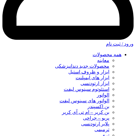
ورود / ثبت نام
همه محصولات
معاینه
محصولات جدید دندانپزشکی
ابزار و ظروف استیل
ابزار های ایمپلنت
ابزار ارتودنسی
استئوتوم سینوس لیفت
الواتور
الواتور های سینوس لیفت
بن اکسپندر
بن کریر – ام تی آی کریر
پریو – جراحی
پلایر ارتودنسی
ترمیمی
تری