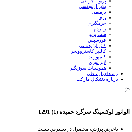
پریو – جراحی
پلایر ارتودنسی
ترمیمی
تری
جرمگیری
رابردم
ست پریو
فورسپس
کاتر ارتودنسی
کالیپر کاستروویجو
کامپوزیت
لابراتوری
هموستات سوزنگیر
راه های ارتباطی
درباره دنتیکال مارکت
الواتور لوکسینگ سرگرد خمیده (1) 1291
باعرض پوزش، محصول در دسترس نیست.