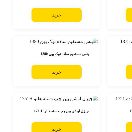
خرید
پنس مستقیم ساده نوک پهن 1380
خرید
چیزل اوشن بین چپ دسته هالو 1751H
خرید