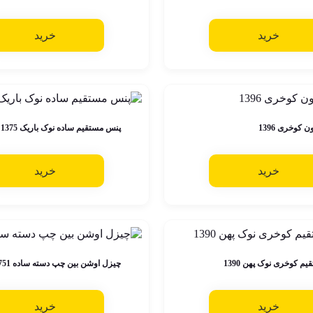
خرید
خرید
کوخری 1396
پنس مستقیم ساده نوک باریک 1375
خرید
خرید
م کوخری نوک پهن 1390
چیزل اوشن بین چپ دسته ساده 1751
خرید
خرید