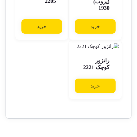
2205
(پروب)
1930
خرید
خرید
رانژور
کوچک 2221
خرید