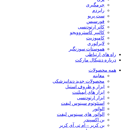
جرمگیری
رابردم
ست پریو
فورسپس
کاتر ارتودنسی
کالیپر کاستروویجو
کامپوزیت
لابراتوری
هموستات سوزنگیر
راه های ارتباطی
درباره دنتیکال مارکت
همه محصولات
معاینه
محصولات جدید دندانپزشکی
ابزار و ظروف استیل
ابزار های ایمپلنت
ابزار ارتودنسی
استئوتوم سینوس لیفت
الواتور
الواتور های سینوس لیفت
بن اکسپندر
بن کریر – ام تی آی کریر