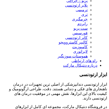
پریو – جراحی
پلایر ارتودنسی
ترمیمی
تری
جرمگیری
رابردم
ست پریو
فورسپس
کاتر ارتودنسی
کالیپر کاستروویجو
کامپوزیت
لابراتوری
هموستات سوزنگیر
راه های ارتباطی
درباره دنتیکال مارکت
ابزار ارتودنسی
ابزار ارتودنسی دندانپزشکی از اصلی ترین تجهیزات در درمان
ناهنجاری های فکی و دندانی هستند. دقت، طراحی ارگونومیک و
کیفیت بالای این ابزارها، نقش مهمی در موفقیت درمان های
ارتودنسی دارند.
در فروشگاه دنتیکال مارکت، مجموعه ای کامل از ابزارهای