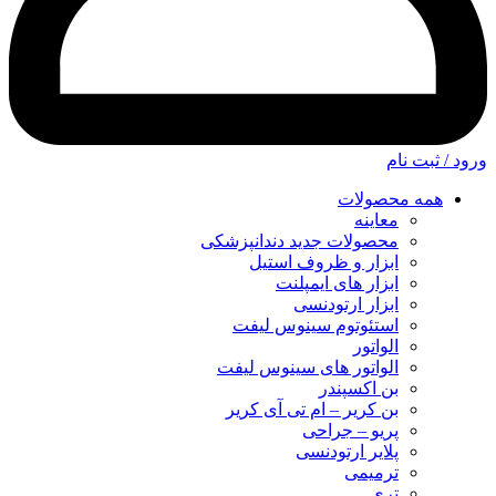
ورود / ثبت نام
همه محصولات
معاینه
محصولات جدید دندانپزشکی
ابزار و ظروف استیل
ابزار های ایمپلنت
ابزار ارتودنسی
استئوتوم سینوس لیفت
الواتور
الواتور های سینوس لیفت
بن اکسپندر
بن کریر – ام تی آی کریر
پریو – جراحی
پلایر ارتودنسی
ترمیمی
تری