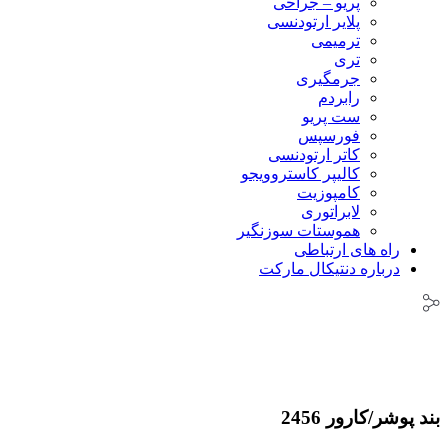
پریو – جراحی
پلایر ارتودنسی
ترمیمی
تری
جرمگیری
رابردم
ست پریو
فورسپس
کاتر ارتودنسی
کالیپر کاستروویجو
کامپوزیت
لابراتوری
هموستات سوزنگیر
راه های ارتباطی
درباره دنتیکال مارکت
بند پوشر/کارور 2456