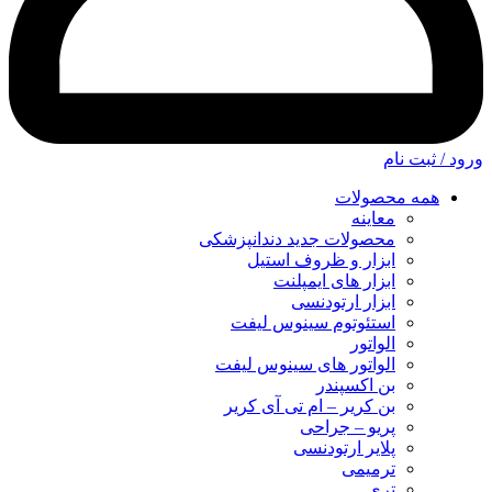
ورود / ثبت نام
همه محصولات
معاینه
محصولات جدید دندانپزشکی
ابزار و ظروف استیل
ابزار های ایمپلنت
ابزار ارتودنسی
استئوتوم سینوس لیفت
الواتور
الواتور های سینوس لیفت
بن اکسپندر
بن کریر – ام تی آی کریر
پریو – جراحی
پلایر ارتودنسی
ترمیمی
تری