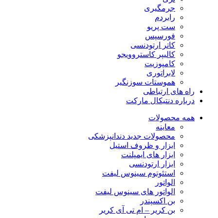
جرمگیری
رابردم
ست پریو
فورسپس
کاتر ارتودنسی
کالیپر کاستروویجو
کامپوزیت
لابراتوری
هموستات سوزنگیر
راه های ارتباطی
درباره دنتیکال مارکت
همه محصولات
معاینه
محصولات جدید دندانپزشکی
ابزار و ظروف استیل
ابزار های ایمپلنت
ابزار ارتودنسی
استئوتوم سینوس لیفت
الواتور
الواتور های سینوس لیفت
بن اکسپندر
بن کریر – ام تی آی کریر