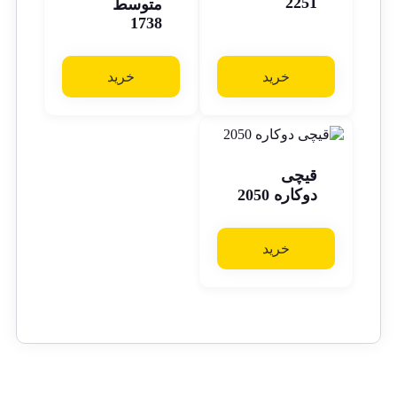
2251
متوسط
1738
خرید
خرید
قیچی
دوکاره 2050
خرید