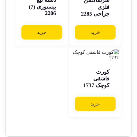
دسته تیغ
سرساکشن
بیستوری (7)
فلزی
2206
جراحی 2285
خرید
خرید
کورت
قاشقی
کوچک 1737
خرید