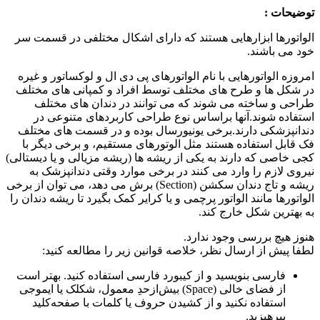
توضیحات :
الواتورها ابزارهایی هستند که دارای اشکال مختلفی در قسمت سر
خود می باشند.
امروزه الواتورهایی با نام الواتورهای پی دی ال و لوکساتور و غیره
در شکل ها و طرح های مختلف توسط افراد و کمپانی های مختلف
طراحی و ساخته می شوند که می توانند در دندان های مختلف
استفاده شوند.آنها براساس نوع طراحی کاربردهای متنوعی در
دندانپزشکی دارند.برخی یونیورسال بوده و در قسمت های مختلف
فک قابل استفاده هستند مثل الوتورهای مستقیم، و برخی دیگر با
کجی خاصی که دارند به یکی از ریشه ها (ریشه مزیالی و یا دیستالی)
نیروی لازم را وارد می کنند در برخی موارد وقتی دندانپزشک به
ریشه و تاج دندان سکشن (Section) برش می دهد، می توان از برخی
الواتورها مانند الواتور پرچمی و یا کرایر کمک بگیرد تا ریشه دندان را
به بهترین شکل خارج کند.
هنوز هیچ بررسی وجود ندارد.
لطفا پیش از ارسال نظر، خلاصه قوانین زیر را مطالعه کنید:
فارسی بنویسید و از کیبورد فارسی استفاده کنید. بهتر است
از فضای خالی (Space) بیش‌از‌حدِ معمول، شکلک یا ایموجی
استفاده نکنید و از کشیدن حروف یا کلمات با صفحه‌کلید
بپرهیزید.