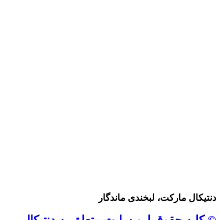
دنتیکال مارکت، لبخندی ماندگار
© کلیه حقوق این سایت متعلق به دنتیکال