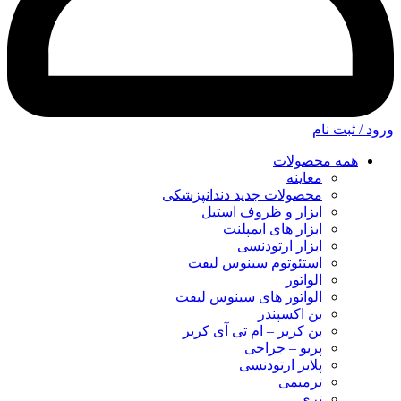
ورود / ثبت نام
همه محصولات
معاینه
محصولات جدید دندانپزشکی
ابزار و ظروف استیل
ابزار های ایمپلنت
ابزار ارتودنسی
استئوتوم سینوس لیفت
الواتور
الواتور های سینوس لیفت
بن اکسپندر
بن کریر – ام تی آی کریر
پریو – جراحی
پلایر ارتودنسی
ترمیمی
تری