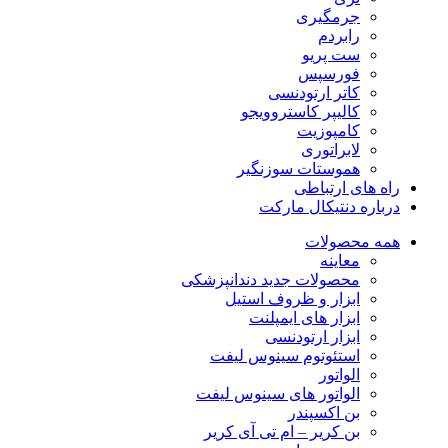
جرمگیری
رابردم
ست پریو
فورسپس
کاتر ارتودنسی
کالیپر کاستروویجو
کامپوزیت
لابراتوری
هموستات سوزنگیر
راه های ارتباطی
درباره دنتیکال مارکت
همه محصولات
معاینه
محصولات جدید دندانپزشکی
ابزار و ظروف استیل
ابزار های ایمپلنت
ابزار ارتودنسی
استئوتوم سینوس لیفت
الواتور
الواتور های سینوس لیفت
بن اکسپندر
بن کریر – ام تی آی کریر