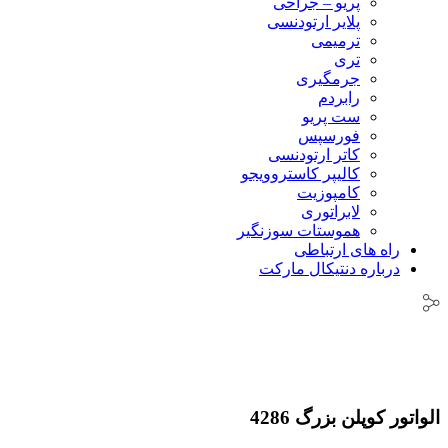
پریو – جراحی
پلایر ارتودنسی
ترمیمی
تری
جرمگیری
رابردم
ست پریو
فورسپس
کاتر ارتودنسی
کالیپر کاستروویجو
کامپوزیت
لابراتوری
هموستات سوزنگیر
راه های ارتباطی
درباره دنتیکال مارکت
الواتور کوپلن بزرگ 4286