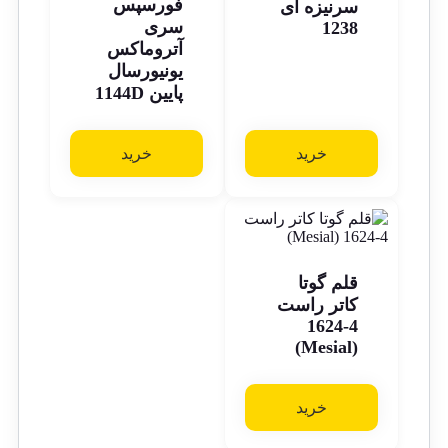
فورسپس
سرنیزه ای
سری
1238
آتروماکس
یونیورسال
پایین 1144D
خرید
خرید
قلم گوتا
کاتر راست
4-1624
(Mesial)
خرید