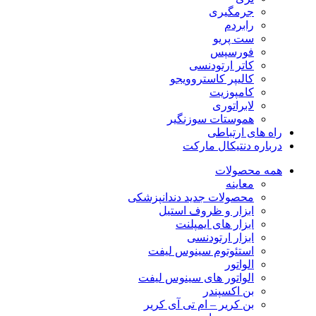
جرمگیری
رابردم
ست پریو
فورسپس
کاتر ارتودنسی
کالیپر کاستروویجو
کامپوزیت
لابراتوری
هموستات سوزنگیر
راه های ارتباطی
درباره دنتیکال مارکت
همه محصولات
معاینه
محصولات جدید دندانپزشکی
ابزار و ظروف استیل
ابزار های ایمپلنت
ابزار ارتودنسی
استئوتوم سینوس لیفت
الواتور
الواتور های سینوس لیفت
بن اکسپندر
بن کریر – ام تی آی کریر