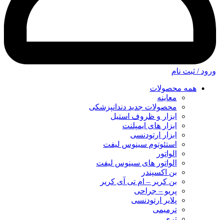
ورود / ثبت نام
همه محصولات
معاینه
محصولات جدید دندانپزشکی
ابزار و ظروف استیل
ابزار های ایمپلنت
ابزار ارتودنسی
استئوتوم سینوس لیفت
الواتور
الواتور های سینوس لیفت
بن اکسپندر
بن کریر – ام تی آی کریر
پریو – جراحی
پلایر ارتودنسی
ترمیمی
تری