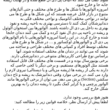
جابه جا و خارج شود.
امروزه الواتورها با شکل ها و طرح های مختلف و حتی آلیاژهای
متنوع در بازار قابل عرضه هستند که این شکل ها و طرح ها می
توانند در نواحی مختلف آناتومیک و نواحی مختلف فکی به
دندانپزشکان کمک کنند تا دسترسی بهتری به ناحیه ریشه و نفوذ
بهتری به داخل پی دی ال داشته باشند. الواتورها بین استخوان آلوئول
و ریشه در ناحیه پی دی ال نفوذ کرده و کمک می کنند دندان جابجا
شده و خارج گردد. در این راستا امروزه الواتورهایی با نام الواتورهای
پی دی ال و الواتورهای لوکساتور و … در شکل ها و طرح های
مختلف توسط افراد و کمپانی های مختلف طراحی و ساخته می
شوند که می توانند در دندان های مختلف استفاده شوند. آنها
براساس نوع طراحی کاربردهای متنوعی در دندانپزشکی دارند.
برخی یونیورسال بوده و در قسمت های مختلف فک قابل استفاده
هستند مثل الوتورهای مستقیم، و برخی دیگر با کجی خاصی که
دارند به یکی از ریشه ها (ریشه مزیالی و یا دیستالی) نیروی لازم را
وارد می کنند. در برخی موارد وقتی دندانپزشک به ریشه و تاج دندان
سکشن (Section) برش می دهد، می توان از برخی الواتورها مانند
الواتور پرچمی و یا کرایر کمک بگیرد تا ریشه دندان را به بهترین
شکل خارج کند.
هنوز هیچ بررسی وجود ندارد.
لطفا پیش از ارسال نظر، خلاصه قوانین زیر را مطالعه کنید: