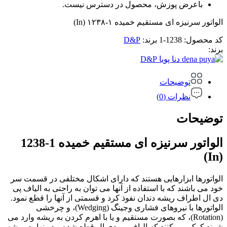
باعرض پوزش، محصول در دسترس نیست.
الواتور سرنیزه ای مستقیم خمیده ۱-۱۲۳۸ (In)
کد محصول:
1238-1
برند:
D&P
برند:
D&P
توضیحات
نظرات (0)
توضیحات
الواتور سرنیزه ای مستقیم خمیده 1-1238
(In)
الواتورها ابزارهایی هستند که دارای اشکال مختلفی در قسمت سر
خود می باشند که با استفاده از آنها می توان به راحتی به الیاف پی
دی ال اطراف ریشه دندان نفوذ کرد و قسمتی از آنها را قطع نمود.
الواتورها با نیروهای فشاری وجینگ (Wedging)، و چرخشی
(Rotation)، که بصورت مستقیم و یا با اهرم کردن به ریشه وارد می
شوند کمک می کنند که الیاف پی دی ال قطع شده و در نهایت ریشه