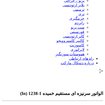
پریو – جراحی
پلایر ارتودنسی
ترمیمی
تری
جرمگیری
رابردم
ست پریو
فورسپس
کاتر ارتودنسی
کالیپر کاستروویجو
کامپوزیت
لابراتوری
هموستات سوزنگیر
راه های ارتباطی
درباره دنتیکال مارکت
الواتور سرنیزه ای مستقیم خمیده 1-1238 (In)