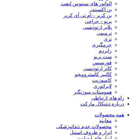
الواتور های سینوس لیفت
بن اکسپندر
بن کریر – ام تی آی کریر
پریو – جراحی
پلایر ارتودنسی
ترمیمی
تری
جرمگیری
رابردم
ست پریو
فورسپس
کاتر ارتودنسی
کالیپر کاستروویجو
کامپوزیت
لابراتوری
هموستات سوزنگیر
راه های ارتباطی
درباره دنتیکال مارکت
همه محصولات
معاینه
محصولات جدید دندانپزشکی
ابزار و ظروف استیل
ابزار های ایمپلنت