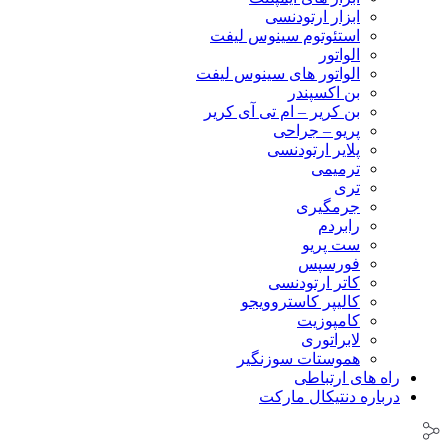
ابزار ارتودنسی
استئوتوم سینوس لیفت
الواتور
الواتور های سینوس لیفت
بن اکسپندر
بن کریر – ام تی آی کریر
پریو – جراحی
پلایر ارتودنسی
ترمیمی
تری
جرمگیری
رابردم
ست پریو
فورسپس
کاتر ارتودنسی
کالیپر کاستروویجو
کامپوزیت
لابراتوری
هموستات سوزنگیر
راه های ارتباطی
درباره دنتیکال مارکت