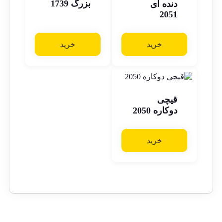
بزرگ 1739
دنده ای
2051
خرید
خرید
قیچی
دوکاره 2050
خرید