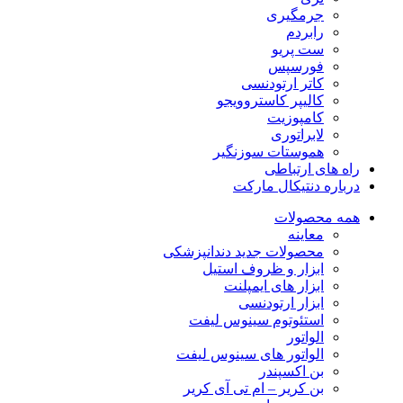
جرمگیری
رابردم
ست پریو
فورسپس
کاتر ارتودنسی
کالیپر کاستروویجو
کامپوزیت
لابراتوری
هموستات سوزنگیر
راه های ارتباطی
درباره دنتیکال مارکت
همه محصولات
معاینه
محصولات جدید دندانپزشکی
ابزار و ظروف استیل
ابزار های ایمپلنت
ابزار ارتودنسی
استئوتوم سینوس لیفت
الواتور
الواتور های سینوس لیفت
بن اکسپندر
بن کریر – ام تی آی کریر