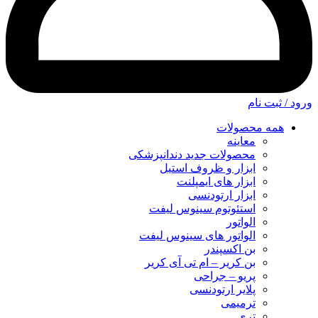
ورود / ثبت نام
همه محصولات
معاینه
محصولات جدید دندانپزشکی
ابزار و ظروف استیل
ابزار های ایمپلنت
ابزار ارتودنسی
استئوتوم سینوس لیفت
الواتور
الواتور های سینوس لیفت
بن اکسپندر
بن کریر – ام تی آی کریر
پریو – جراحی
پلایر ارتودنسی
ترمیمی
تری