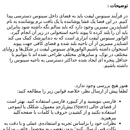
توضیحات :
در فرآیند سینوس لیفت باید به فضای داخل سینوس دسترسی پیدا
کنیم. در این فضا یک غشا پوشاننده یا یک بافت نرم پوشاننده به نام
اشنایدرین ممبرین وجود دارد که باید سالم نگه داشته شود بنابراین
باید آن را بلند کرده تا پیوند ناحیه استخوانی در زیر آن انجام گیرد.
الواتور سینوس لیفت ابزاری است که به دندانپزشک کمک می کند
اشنایدر ممبرین از آن ناحیه بلند شده و فضای کافی جهت پیوند
استخوان داشته باشیم.الواتورهای سینوس لیفت در شکل‌ها و زوایای
مختلف در نوک، و سایزهای مختلف طراحی شده اند تا بتوانیم با
حداقل پنجره ای ایجاد شده حداکثر دسترسی به ناحیه سینوس را
داشته باشیم.
هنوز هیچ بررسی وجود ندارد.
لطفا پیش از ارسال نظر، خلاصه قوانین زیر را مطالعه کنید:
فارسی بنویسید و از کیبورد فارسی استفاده کنید. بهتر است
از فضای خالی (Space) بیش‌از‌حدِ معمول، شکلک یا ایموجی
استفاده نکنید و از کشیدن حروف یا کلمات با صفحه‌کلید
بپرهیزید.
نظرات خود را براساس تجربه و استفاده‌ی عملی و با دقت به
نکات فنی ارسال کنید؛ بدون تعصب به محصول خاص، مزایا و