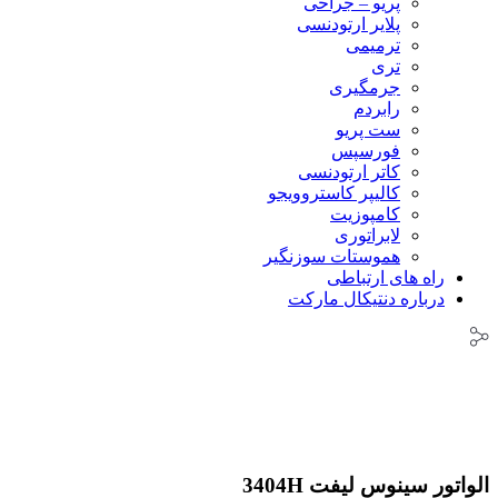
پریو – جراحی
پلایر ارتودنسی
ترمیمی
تری
جرمگیری
رابردم
ست پریو
فورسپس
کاتر ارتودنسی
کالیپر کاستروویجو
کامپوزیت
لابراتوری
هموستات سوزنگیر
راه های ارتباطی
درباره دنتیکال مارکت
الواتور سینوس لیفت 3404H