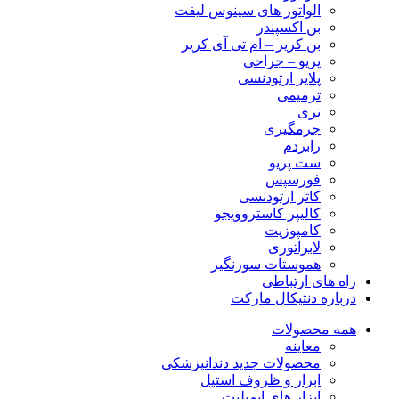
الواتور های سینوس لیفت
بن اکسپندر
بن کریر – ام تی آی کریر
پریو – جراحی
پلایر ارتودنسی
ترمیمی
تری
جرمگیری
رابردم
ست پریو
فورسپس
کاتر ارتودنسی
کالیپر کاستروویجو
کامپوزیت
لابراتوری
هموستات سوزنگیر
راه های ارتباطی
درباره دنتیکال مارکت
همه محصولات
معاینه
محصولات جدید دندانپزشکی
ابزار و ظروف استیل
ابزار های ایمپلنت