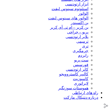
ابزار ارتودنسی
استئوتوم سینوس لیفت
الواتور
الواتور های سینوس لیفت
بن اکسپندر
بن کریر – ام تی آی کریر
پریو – جراحی
پلایر ارتودنسی
ترمیمی
تری
جرمگیری
رابردم
ست پریو
فورسپس
کاتر ارتودنسی
کالیپر کاستروویجو
کامپوزیت
لابراتوری
هموستات سوزنگیر
راه های ارتباطی
درباره دنتیکال مارکت