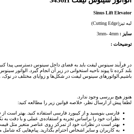
Sinus Lift Elevator
لبه تیز(Cutting Edge)
سایز :
3mm- 4mm
توضیحات :
در فرآیند سینوس لیفت باید به فضای داخل سینوس دسترسی پیدا کنیم. در
بلند کرده تا پیوند ناحیه استخوانی در زیر آن انجام گیرد. الواتور س
باشیم.الواتورهای سینوس لیفت در شکل‌ها و زوایای مختلف در نوک، و 
هنوز هیچ بررسی وجود ندارد.
لطفا پیش از ارسال نظر، خلاصه قوانین زیر را مطالعه کنید:
فارسی بنویسید و از کیبورد فارسی استفاده کنید. بهتر است از فضای خالی (Space) بیش‌از‌حدِ معمول، شکلک یا ایموجی استفاده نکنید و از کشیدن حروف یا
نظرات خود را براساس تجربه و استفاده‌ی عملی و با دقت به نک
بهتر است در نظرات خود از تمرکز روی عناصر متغیر مثل قیمت،
به کاربران و سایر اشخاص احترام بگذارید. پیام‌هایی که شامل 