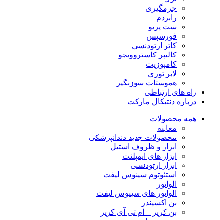
جرمگیری
رابردم
ست پریو
فورسپس
کاتر ارتودنسی
کالیپر کاستروویجو
کامپوزیت
لابراتوری
هموستات سوزنگیر
راه های ارتباطی
درباره دنتیکال مارکت
همه محصولات
معاینه
محصولات جدید دندانپزشکی
ابزار و ظروف استیل
ابزار های ایمپلنت
ابزار ارتودنسی
استئوتوم سینوس لیفت
الواتور
الواتور های سینوس لیفت
بن اکسپندر
بن کریر – ام تی آی کریر