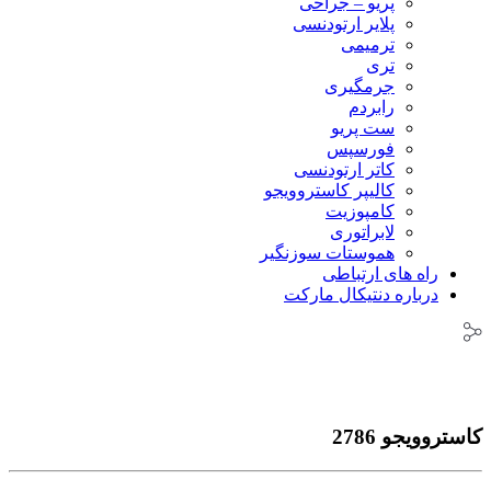
پریو – جراحی
پلایر ارتودنسی
ترمیمی
تری
جرمگیری
رابردم
ست پریو
فورسپس
کاتر ارتودنسی
کالیپر کاستروویجو
کامپوزیت
لابراتوری
هموستات سوزنگیر
راه های ارتباطی
درباره دنتیکال مارکت
کاستروویجو 2786