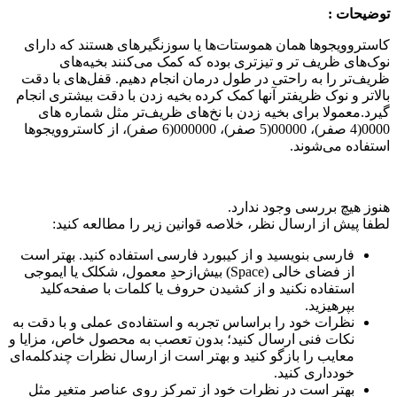
توضیحات :
کاستروویجوها همان هموستات‌ها یا سوزنگیرهای هستند که دارای
نوک‌های ظریف تر و تیزتری بوده که کمک می‌کنند بخیه‌های
ظریف‌تر را به راحتی در طول درمان انجام دهیم. قفل‌های با دقت
بالاتر و نوک ظریفتر آنها کمک کرده بخیه زدن با دقت بیشتری انجام
گیرد.معمولا برای بخیه زدن با نخ‌های ظریف‌تر مثل شماره های
0000(4 صفر)، 00000(5 صفر)، 000000(6 صفر)، از کاستروویجوها
استفاده می‌شوند.
هنوز هیچ بررسی وجود ندارد.
لطفا پیش از ارسال نظر، خلاصه قوانین زیر را مطالعه کنید:
فارسی بنویسید و از کیبورد فارسی استفاده کنید. بهتر است
از فضای خالی (Space) بیش‌از‌حدِ معمول، شکلک یا ایموجی
استفاده نکنید و از کشیدن حروف یا کلمات با صفحه‌کلید
بپرهیزید.
نظرات خود را براساس تجربه و استفاده‌ی عملی و با دقت به
نکات فنی ارسال کنید؛ بدون تعصب به محصول خاص، مزایا و
معایب را بازگو کنید و بهتر است از ارسال نظرات چندکلمه‌‌ای
خودداری کنید.
بهتر است در نظرات خود از تمرکز روی عناصر متغیر مثل