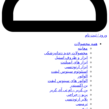
ورود / ثبت نام
همه محصولات
معاینه
محصولات جدید دندانپزشکی
ابزار و ظروف استیل
ابزار های ایمپلنت
ابزار ارتودنسی
استئوتوم سینوس لیفت
الواتور
الواتور های سینوس لیفت
بن اکسپندر
بن کریر – ام تی آی کریر
پریو – جراحی
پلایر ارتودنسی
ترمیمی
تری