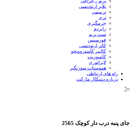
پریو – جراحی
پلایر ارتودنسی
ترمیمی
تری
جرمگیری
رابردم
ست پریو
فورسپس
کاتر ارتودنسی
کالیپر کاستروویجو
کامپوزیت
لابراتوری
هموستات سوزنگیر
راه های ارتباطی
درباره دنتیکال مارکت
جای پنبه درب دار کوچک 2565