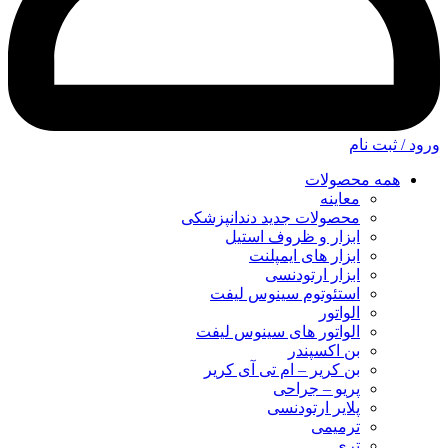
ورود / ثبت نام
همه محصولات
معاینه
محصولات جدید دندانپزشکی
ابزار و ظروف استیل
ابزار های ایمپلنت
ابزار ارتودنسی
استئوتوم سینوس لیفت
الواتور
الواتور های سینوس لیفت
بن اکسپندر
بن کریر – ام تی آی کریر
پریو – جراحی
پلایر ارتودنسی
ترمیمی
تری