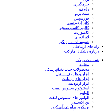
جرمگیری
رابردم
ست پریو
فورسپس
کاتر ارتودنسی
کالیپر کاستروویجو
کامپوزیت
لابراتوری
هموستات سوزنگیر
راه های ارتباطی
درباره دنتیکال مارکت
همه محصولات
معاینه
محصولات جدید دندانپزشکی
ابزار و ظروف استیل
ابزار های ایمپلنت
ابزار ارتودنسی
استئوتوم سینوس لیفت
الواتور
الواتور های سینوس لیفت
بن اکسپندر
بن کریر – ام تی آی کریر