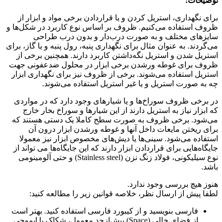
توضیحات:
برای نگهداری، استریل کردن و یا قراردادن برخی مواد و ابزار از
ظروف استفاده می‌کنیم. ظروف بر اساس نوع کاربرد در شکل‌ها و
سایزهای مختلف و به صورت درب‌دار و بدون‌ درب طراحی
می‌گردند. به عنوان مثال برای نگهداری پنبه، رول پنبه و یا گاز، برای
استریل شدن و استریل نگه‌داشتن کاربرد دارند. همچنین برخی از
ظروف برای غوطه ورشدن برخی ابزار در محلول ضدعفونی جهت
استریل استفاده می‌شوند. برخی از ظروف نیز برای نگهداری ابزار
چه به صورت استریل و یا غیر استریل استفاده می‌شوند.
در برخی ظروف سوراخ‌ها و یا شیارهای وجود دارد که در مواردی
که ابزار نیاز به استریل دارند از این شیارها و سوراخ بخار خارج
می‌شود. برخی ظروف به صورت سطح کاملا یک دستی هستند که
برای ریختن مایعات داخل آنها و غوطه ورشدن ابزار درون آن
استفاده می‌شود. سینی‌ها یا دیش‌های مخصوص ابزار نیز معمولا
جایگاه‌هایی برای قراردادن ابزار دارند که این جایگاه‌ها می تواند از
نوع سیلیکونی، فولاد زنگ نزن (Stainless steel) و حتی آلومینومی
باشد.
هنوز هیچ بررسی وجود ندارد.
لطفا پیش از ارسال نظر، خلاصه قوانین زیر را مطالعه کنید:
فارسی بنویسید و از کیبورد فارسی استفاده کنید. بهتر است
از فضای خالی (Space) بیش‌از‌حدِ معمول، شکلک یا ایموجی