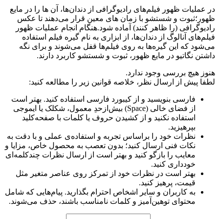
در عملیات ظهور فیلم‌های رادیوگرافی از دندان‌ها، آن ها را در مایع
ظهور؛ثبوت و شستشو با زمان های معین قرار می‌دهند تا عکس
رادیوگرافی (را ظاهر کنند) آماده شود.هنگام انجام عملیات ظهور
فیلم‌های آنالوگ از دندان‌ها، از ابزاری به نام گیره فیلم استفاده
می‌شود که این گیره‌ها به روی فیلم‌ها قفل می‌شوند و برای نگه
داشتن نگاتیو در مایع ظهور، ثبوت و شستشو کاربرد دارند.
هنوز هیچ بررسی وجود ندارد.
لطفا پیش از ارسال نظر، خلاصه قوانین زیر را مطالعه کنید:
فارسی بنویسید و از کیبورد فارسی استفاده کنید. بهتر است
از فضای خالی (Space) بیش‌از‌حدِ معمول، شکلک یا ایموجی
استفاده نکنید و از کشیدن حروف یا کلمات با صفحه‌کلید
بپرهیزید.
نظرات خود را براساس تجربه و استفاده‌ی عملی و با دقت به
نکات فنی ارسال کنید؛ بدون تعصب به محصول خاص، مزایا و
معایب را بازگو کنید و بهتر است از ارسال نظرات چندکلمه‌‌ای
خودداری کنید.
بهتر است در نظرات خود از تمرکز روی عناصر متغیر مثل
قیمت، پرهیز کنید.
به کاربران و سایر اشخاص احترام بگذارید. پیام‌هایی که شامل
محتوای توهین‌آمیز و کلمات نامناسب باشند، حذف می‌شوند.