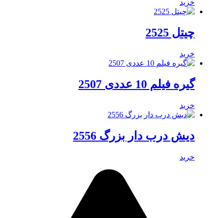
خرید
چیتل 2525
خرید
گیره فیلم 10 عددی 2507
خرید
دیش درب دار بزرگ 2556
خرید