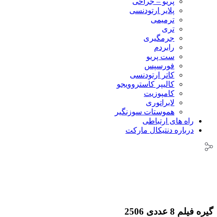
پریو – جراحی
پلایر ارتودنسی
ترمیمی
تری
جرمگیری
رابردم
ست پریو
فورسپس
کاتر ارتودنسی
کالیپر کاستروویجو
کامپوزیت
لابراتوری
هموستات سوزنگیر
راه های ارتباطی
درباره دنتیکال مارکت
گیره فیلم 8 عددی 2506