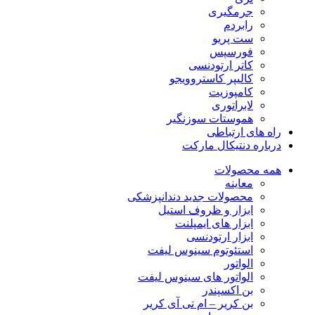
جرمگیری
رابردم
ست پریو
فورسپس
کاتر ارتودنسی
کالیپر کاستروویجو
کامپوزیت
لابراتوری
هموستات سوزنگیر
راه های ارتباطی
درباره دنتیکال مارکت
همه محصولات
معاینه
محصولات جدید دندانپزشکی
ابزار و ظروف استیل
ابزار های ایمپلنت
ابزار ارتودنسی
استئوتوم سینوس لیفت
الواتور
الواتور های سینوس لیفت
بن اکسپندر
بن کریر – ام تی آی کریر