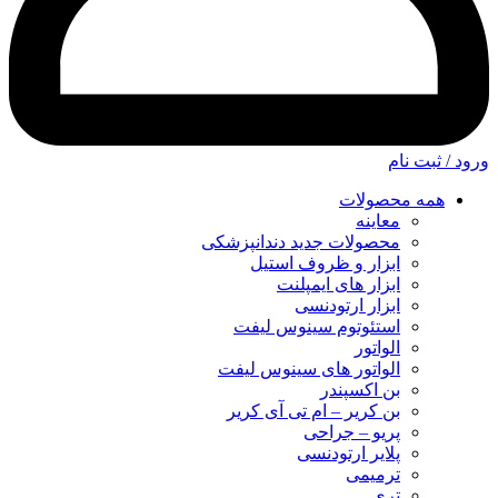
ورود / ثبت نام
همه محصولات
معاینه
محصولات جدید دندانپزشکی
ابزار و ظروف استیل
ابزار های ایمپلنت
ابزار ارتودنسی
استئوتوم سینوس لیفت
الواتور
الواتور های سینوس لیفت
بن اکسپندر
بن کریر – ام تی آی کریر
پریو – جراحی
پلایر ارتودنسی
ترمیمی
تری