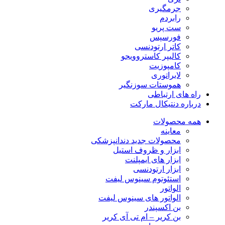
جرمگیری
رابردم
ست پریو
فورسپس
کاتر ارتودنسی
کالیپر کاستروویجو
کامپوزیت
لابراتوری
هموستات سوزنگیر
راه های ارتباطی
درباره دنتیکال مارکت
همه محصولات
معاینه
محصولات جدید دندانپزشکی
ابزار و ظروف استیل
ابزار های ایمپلنت
ابزار ارتودنسی
استئوتوم سینوس لیفت
الواتور
الواتور های سینوس لیفت
بن اکسپندر
بن کریر – ام تی آی کریر