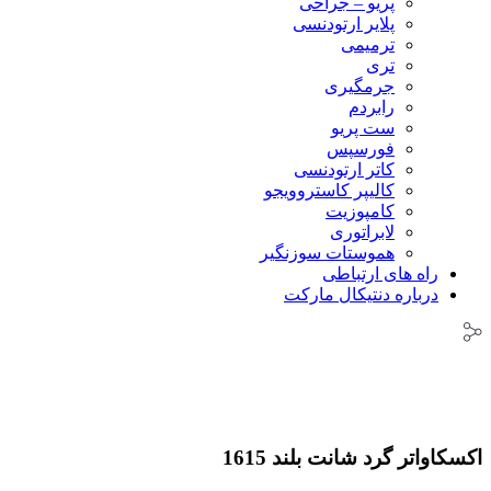
پریو – جراحی
پلایر ارتودنسی
ترمیمی
تری
جرمگیری
رابردم
ست پریو
فورسپس
کاتر ارتودنسی
کالیپر کاستروویجو
کامپوزیت
لابراتوری
هموستات سوزنگیر
راه های ارتباطی
درباره دنتیکال مارکت
اکسکاواتر گرد شانت بلند 1615