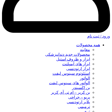
ورود / ثبت نام
همه محصولات
معاینه
محصولات جدید دندانپزشکی
ابزار و ظروف استیل
ابزار های ایمپلنت
ابزار ارتودنسی
استئوتوم سینوس لیفت
الواتور
الواتور های سینوس لیفت
بن اکسپندر
بن کریر – ام تی آی کریر
پریو – جراحی
پلایر ارتودنسی
ترمیمی
تری