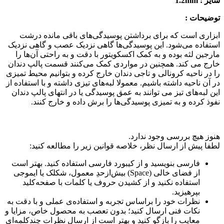
سایز : 1.2mm
توضیحات :
ابزاری است که برای برداشتن پوسیدگی‌های باقی مانده درشت
استفاده می‌شود. این پوسیدگی‌ها گاهی نزدیک عصب و گاهی نزدیک
مارجین لثه بوده و به کمک اکسکویتور با دقت و به راحتی آن‌ها را
خارج می کند. همچنین در مواردی کمک می‌کنند قسمت پالپ دندان
را در ناحیه کرونالی و تاجی دندان خارج کرده و بتوانیم محیط تمیزی
در آن ناحیه داشته باشیم. معمولا لبه‌های تیزی داشته و با استفاده از
این لبه‌های تیز می توانند به عمق پوسیدگی یا در انتهای پالپ دندان
نفوذ کرده و به تمیزی پوسیدگی‌ها را برش داده و خارج کنند.
هنوز هیچ بررسی وجود ندارد.
لطفا پیش از ارسال نظر، خلاصه قوانین زیر را مطالعه کنید:
فارسی بنویسید و از کیبورد فارسی استفاده کنید. بهتر است
از فضای خالی (Space) بیش‌از‌حدِ معمول، شکلک یا ایموجی
استفاده نکنید و از کشیدن حروف یا کلمات با صفحه‌کلید
بپرهیزید.
نظرات خود را براساس تجربه و استفاده‌ی عملی و با دقت به
نکات فنی ارسال کنید؛ بدون تعصب به محصول خاص، مزایا و
معایب را بازگو کنید و بهتر است از ارسال نظرات چندکلمه‌‌ای