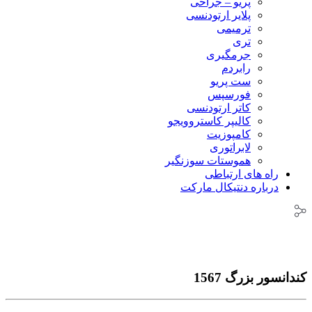
پریو – جراحی
پلایر ارتودنسی
ترمیمی
تری
جرمگیری
رابردم
ست پریو
فورسپس
کاتر ارتودنسی
کالیپر کاستروویجو
کامپوزیت
لابراتوری
هموستات سوزنگیر
راه های ارتباطی
درباره دنتیکال مارکت
کندانسور بزرگ 1567