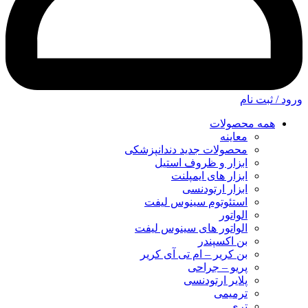
ورود / ثبت نام
همه محصولات
معاینه
محصولات جدید دندانپزشکی
ابزار و ظروف استیل
ابزار های ایمپلنت
ابزار ارتودنسی
استئوتوم سینوس لیفت
الواتور
الواتور های سینوس لیفت
بن اکسپندر
بن کریر – ام تی آی کریر
پریو – جراحی
پلایر ارتودنسی
ترمیمی
تری