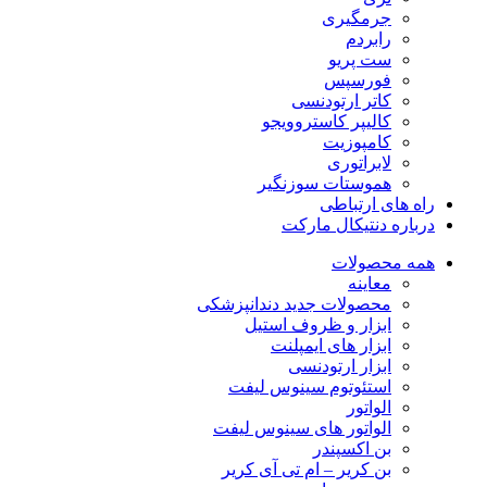
جرمگیری
رابردم
ست پریو
فورسپس
کاتر ارتودنسی
کالیپر کاستروویجو
کامپوزیت
لابراتوری
هموستات سوزنگیر
راه های ارتباطی
درباره دنتیکال مارکت
همه محصولات
معاینه
محصولات جدید دندانپزشکی
ابزار و ظروف استیل
ابزار های ایمپلنت
ابزار ارتودنسی
استئوتوم سینوس لیفت
الواتور
الواتور های سینوس لیفت
بن اکسپندر
بن کریر – ام تی آی کریر