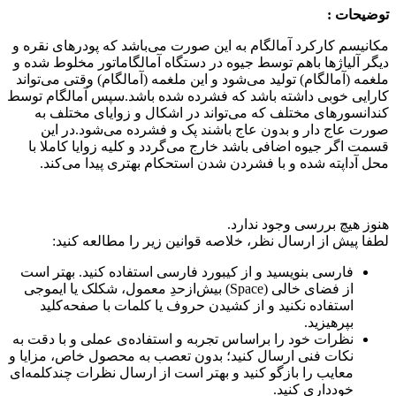
توضیحات :
مکانیسم کارکرد آمالگام به این صورت می‌باشد که پودرهای نقره و
دیگر آلیاژها باهم توسط جیوه در دستگاه آمالگاماتور مخلوط شده و
ملغمه (آمالگام) تولید می‌شود و این ملغمه (آمالگام) وقتی می‌تواند
کارایی خوبی داشته باشد که فشرده شده باشد.سپس آمالگام توسط
کندانسورهای مختلف که می‌تواند در اشکال و زوایای مختلف به
صورت عاج دار و بدون عاج باشند پک و فشرده می‌شود.در این
قسمت اگر جیوه اضافی باشد خارج می‌گردد و کلیه زوایا کاملا با
محل آداپته شده و با فشردن شدن استحکام بهتری پیدا می‌کند.
هنوز هیچ بررسی وجود ندارد.
لطفا پیش از ارسال نظر، خلاصه قوانین زیر را مطالعه کنید:
فارسی بنویسید و از کیبورد فارسی استفاده کنید. بهتر است
از فضای خالی (Space) بیش‌از‌حدِ معمول، شکلک یا ایموجی
استفاده نکنید و از کشیدن حروف یا کلمات با صفحه‌کلید
بپرهیزید.
نظرات خود را براساس تجربه و استفاده‌ی عملی و با دقت به
نکات فنی ارسال کنید؛ بدون تعصب به محصول خاص، مزایا و
معایب را بازگو کنید و بهتر است از ارسال نظرات چندکلمه‌‌ای
خودداری کنید.