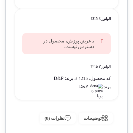
الواتور 3-4215
باعرض پوزش، محصول در
دسترس نیست.
الواتور ۳-۴۲۱۵
برند:
D&P
کد محصول:
4215-3
D&P
برند:
توضیحات
نظرات (0)