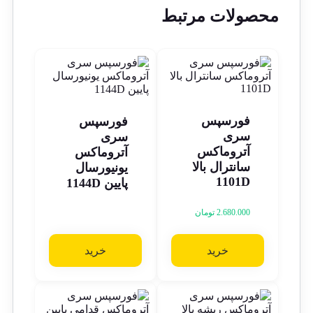
محصولات مرتبط
فورسپس
فورسپس
سری
سری
آتروماکس
آتروماکس
سانترال بالا
یونیورسال
1101D
پایین 1144D
2.680.000
تومان
خرید
خرید