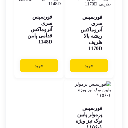
فورسپس
فورسپس
سری
سری
آتروماکس
آتروماکس
قدامی پایین
ریشه بالا
1148D
ظریف
1170D
خرید
خرید
فورسپس
پرمولر پایین
نوک تیز ویژه
۱-۱۱۵۶