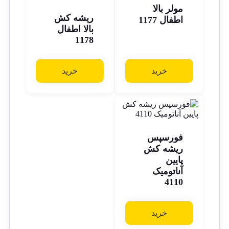
مولر بالا
ریشه کش
اطفال 1177
بالا اطفال
1178
خرید
خرید
فورسپس
ریشه کش
پایین
آناتومیک
4110
خرید