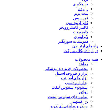
جرمگیری
رابردم
ست پریو
فورسپس
کاتر ارتودنسی
کالیپر کاستروویجو
کامپوزیت
لابراتوری
هموستات سوزنگیر
راه های ارتباطی
درباره دنتیکال مارکت
همه محصولات
معاینه
محصولات جدید دندانپزشکی
ابزار و ظروف استیل
ابزار های ایمپلنت
ابزار ارتودنسی
استئوتوم سینوس لیفت
الواتور
الواتور های سینوس لیفت
بن اکسپندر
بن کریر – ام تی آی کریر