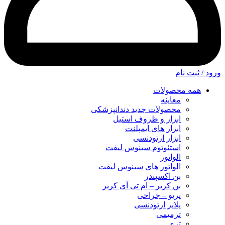
ورود / ثبت نام
همه محصولات
معاینه
محصولات جدید دندانپزشکی
ابزار و ظروف استیل
ابزار های ایمپلنت
ابزار ارتودنسی
استئوتوم سینوس لیفت
الواتور
الواتور های سینوس لیفت
بن اکسپندر
بن کریر – ام تی آی کریر
پریو – جراحی
پلایر ارتودنسی
ترمیمی
تری