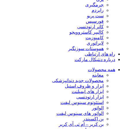
جرمگیری
رابردم
ست پریو
فورسپس
کاتر ارتودنسی
کالیپر کاستروویجو
کامپوزیت
لابراتوری
هموستات سوزنگیر
راه های ارتباطی
درباره دنتیکال مارکت
همه محصولات
معاینه
محصولات جدید دندانپزشکی
ابزار و ظروف استیل
ابزار های ایمپلنت
ابزار ارتودنسی
استئوتوم سینوس لیفت
الواتور
الواتور های سینوس لیفت
بن اکسپندر
بن کریر – ام تی آی کریر