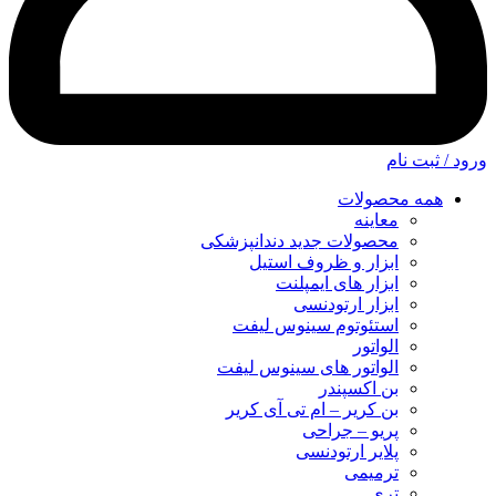
ورود / ثبت نام
همه محصولات
معاینه
محصولات جدید دندانپزشکی
ابزار و ظروف استیل
ابزار های ایمپلنت
ابزار ارتودنسی
استئوتوم سینوس لیفت
الواتور
الواتور های سینوس لیفت
بن اکسپندر
بن کریر – ام تی آی کریر
پریو – جراحی
پلایر ارتودنسی
ترمیمی
تری