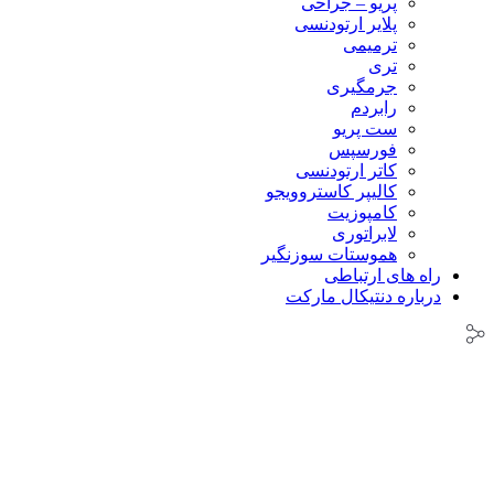
پریو – جراحی
پلایر ارتودنسی
ترمیمی
تری
جرمگیری
رابردم
ست پریو
فورسپس
کاتر ارتودنسی
کالیپر کاستروویجو
کامپوزیت
لابراتوری
هموستات سوزنگیر
راه های ارتباطی
درباره دنتیکال مارکت