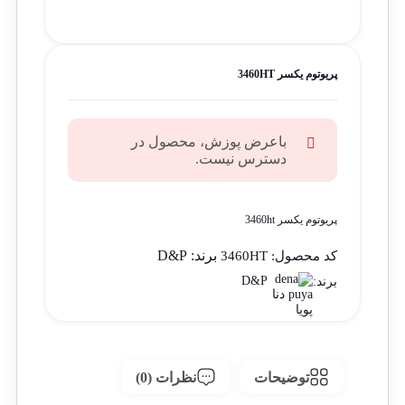
پریوتوم یکسر 3460HT
باعرض پوزش، محصول در
دسترس نیست.
پریوتوم یکسر 3460ht
برند:
D&P
کد محصول:
3460HT
D&P
برند:
توضیحات
نظرات (0)