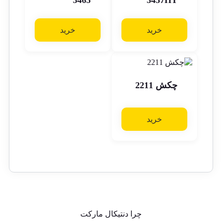
3465
3457HT
خرید
خرید
چکش 2211
خرید
چرا دنتیکال مارکت