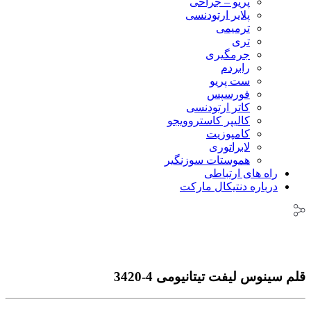
پریو – جراحی
پلایر ارتودنسی
ترمیمی
تری
جرمگیری
رابردم
ست پریو
فورسپس
کاتر ارتودنسی
کالیپر کاستروویجو
کامپوزیت
لابراتوری
هموستات سوزنگیر
راه های ارتباطی
درباره دنتیکال مارکت
قلم سینوس لیفت تیتانیومی 4-3420