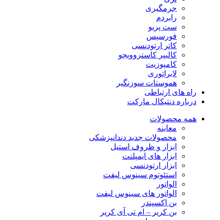
جرمگیری
رابردم
ست پریو
فورسپس
کاتر ارتودنسی
کالیپر کاستروویجو
کامپوزیت
لابراتوری
هموستات سوزنگیر
راه های ارتباطی
درباره دنتیکال مارکت
همه محصولات
معاینه
محصولات جدید دندانپزشکی
ابزار و ظروف استیل
ابزار های ایمپلنت
ابزار ارتودنسی
استئوتوم سینوس لیفت
الواتور
الواتور های سینوس لیفت
بن اکسپندر
بن کریر – ام تی آی کریر