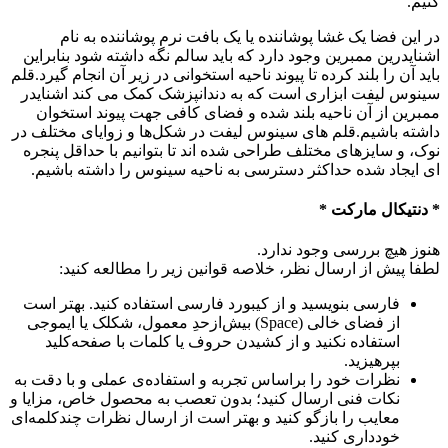
کنیم.
در این فضا یک غشا پوشاننده یا یک بافت نرم پوشاننده به نام
اشنایدرین ممبرین وجود دارد که باید سالم نگه داشته شود بنابراین
باید آن را بلند کرده تا پیوند ناحیه استخوانی در زیر آن انجام گیرد.قلم
سینوس لیفت ابزاری است که به دندانپزشک کمک می کند اشنایدر
ممبرین از آن ناحیه بلند شده و فضای کافی جهت پیوند استخوان
داشته باشیم.قلم های سینوس لیفت در شکل‌ها و زوایای مختلف در
نوک، و سایزهای مختلف طراحی شده اند تا بتوانیم با حداقل پنجره
ای ایجاد شده حداکثر دسترسی به ناحیه سینوس را داشته باشیم.
* دنتیکال مارکت *
هنوز هیچ بررسی وجود ندارد.
لطفا پیش از ارسال نظر، خلاصه قوانین زیر را مطالعه کنید:
فارسی بنویسید و از کیبورد فارسی استفاده کنید. بهتر است
از فضای خالی (Space) بیش‌از‌حدِ معمول، شکلک یا ایموجی
استفاده نکنید و از کشیدن حروف یا کلمات با صفحه‌کلید
بپرهیزید.
نظرات خود را براساس تجربه و استفاده‌ی عملی و با دقت به
نکات فنی ارسال کنید؛ بدون تعصب به محصول خاص، مزایا و
معایب را بازگو کنید و بهتر است از ارسال نظرات چندکلمه‌‌ای
خودداری کنید.