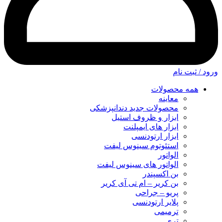
ورود / ثبت نام
همه محصولات
معاینه
محصولات جدید دندانپزشکی
ابزار و ظروف استیل
ابزار های ایمپلنت
ابزار ارتودنسی
استئوتوم سینوس لیفت
الواتور
الواتور های سینوس لیفت
بن اکسپندر
بن کریر – ام تی آی کریر
پریو – جراحی
پلایر ارتودنسی
ترمیمی
تری