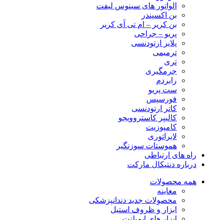
الواتور های سینوس لیفت
بن اکسپندر
بن کریر – ام تی آی کریر
پریو – جراحی
پلایر ارتودنسی
ترمیمی
تری
جرمگیری
رابردم
ست پریو
فورسپس
کاتر ارتودنسی
کالیپر کاستروویجو
کامپوزیت
لابراتوری
هموستات سوزنگیر
راه های ارتباطی
درباره دنتیکال مارکت
همه محصولات
معاینه
محصولات جدید دندانپزشکی
ابزار و ظروف استیل
ابزار های ایمپلنت