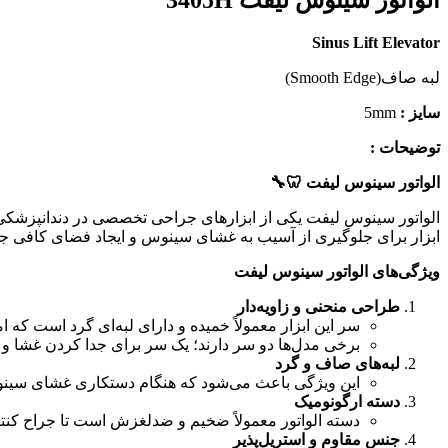
Sinus Lift Elevator
لبه صاف(Smooth Edge)
سایز :
5mm
توضیحات :
الواتور سینوس لیفت
🦷🔧
الواتور سینوس لیفت یکی از ابزارهای جراحی تخصصی در دندانپزشکی و ایمپلنتولوژی است 
ابزار برای جلوگیری از آسیب به غشای سینوس و ایجاد فضای کافی جهت
ویژگی‌های الواتور سینوس لیفت
طراحی منحنی و زاویه‌دار
سر این ابزار معمولاً خمیده و دارای لبه‌ای گرد است که 
برخی مدل‌ها دو سر دارند؛ یک سر برای جدا کردن غشا و س
لبه‌های صاف و گرد
این ویژگی باعث می‌شود که هنگام دستکاری غشای سینو
دسته ارگونومیک
دسته الواتور معمولاً ضخیم و ضدلغزش است تا جراح کنتر
جنس مقاوم و استریل‌پذیر