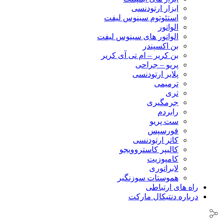
ابزار ارتودنسی
استئوتوم سینوس لیفت
الواتور
الواتور های سینوس لیفت
بن اکسپندر
بن کریر – ام تی آی کریر
پریو – جراحی
پلایر ارتودنسی
ترمیمی
تری
جرمگیری
رابردم
ست پریو
فورسپس
کاتر ارتودنسی
کالیپر کاستروویجو
کامپوزیت
لابراتوری
هموستات سوزنگیر
راه های ارتباطی
درباره دنتیکال مارکت