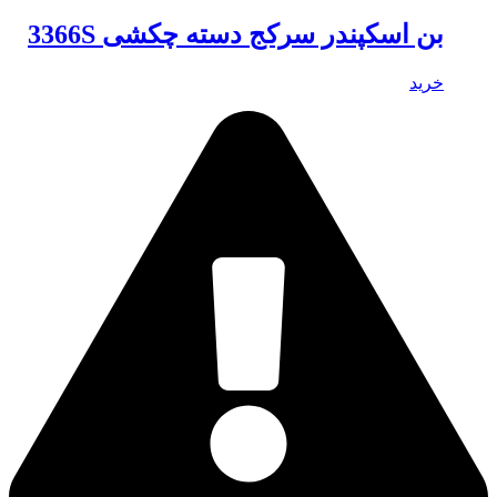
بن اسکپندر سرکج دسته چکشی 3366S
خرید