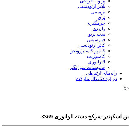
پریو – جراحی
پلایر ارتودنسی
ترمیمی
تری
جرمگیری
رابردم
ست پریو
فورسپس
کاتر ارتودنسی
کالیپر کاستروویجو
کامپوزیت
لابراتوری
هموستات سوزنگیر
راه های ارتباطی
درباره دنتیکال مارکت
بن اسکپندر سرکج دسته الواتوری 3369