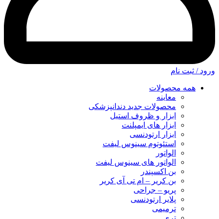
ورود / ثبت نام
همه محصولات
معاینه
محصولات جدید دندانپزشکی
ابزار و ظروف استیل
ابزار های ایمپلنت
ابزار ارتودنسی
استئوتوم سینوس لیفت
الواتور
الواتور های سینوس لیفت
بن اکسپندر
بن کریر – ام تی آی کریر
پریو – جراحی
پلایر ارتودنسی
ترمیمی
تری