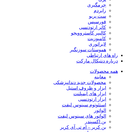
جرمگیری
رابردم
ست پریو
فورسپس
کاتر ارتودنسی
کالیپر کاستروویجو
کامپوزیت
لابراتوری
هموستات سوزنگیر
راه های ارتباطی
درباره دنتیکال مارکت
همه محصولات
معاینه
محصولات جدید دندانپزشکی
ابزار و ظروف استیل
ابزار های ایمپلنت
ابزار ارتودنسی
استئوتوم سینوس لیفت
الواتور
الواتور های سینوس لیفت
بن اکسپندر
بن کریر – ام تی آی کریر