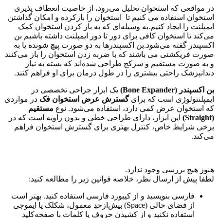
در مواقعی که استخوان تحلیل می‌رود، از خاصیت انعطاف پذیری
استخوان استفاده می کنیم تا استخوان را بازکرده و امکان گذاشتن
ایمپلنت را ایجاد کنیم.به وسیله‌ای که به باز کردن استخوان کمک
می‌کند تا استخوان کافی برای دور تا دور ایمپلنت داشته باشیم بن
اکسپندر گفته می‌شود.بن اکسپندرها به دو صورت پیچ شونده یا به
صورت فریکشنی می باشند که با ضربه زدن استخوان را باز می‌کنند
و به صورت مستقیم و سرکج طراحی شده‌اند که بسته به نیاز
دندانپزشک راحتی بیشتری را در طول درمان برای او فراهم کنند.
بن اکسپندر (Bone Expander)
یک ابزار جراحی تخصصی در
ایمپلنتولوژی است که برای
گسترش عرض استخوان فک
در مواردی
که استخوان عرض کمی دارد، استفاده می‌شود. نوع
مستقیم
(Straight)
این ابزار، دارای طراحی خطی و بدون زاویه است که در
برخی شرایط خاص، کنترل بهتری برای گسترش استخوان فراهم
می‌کند.
هنوز هیچ بررسی وجود ندارد.
لطفا پیش از ارسال نظر، خلاصه قوانین زیر را مطالعه کنید:
فارسی بنویسید و از کیبورد فارسی استفاده کنید. بهتر است
از فضای خالی (Space) بیش‌از‌حدِ معمول، شکلک یا ایموجی
استفاده نکنید و از کشیدن حروف یا کلمات با صفحه‌کلید