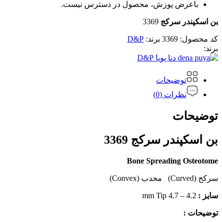
باعرض پوزش، محصول در دسترس نیست.
بن اسکپندر سرکج
3369
کد محصول:
3369
برند:
D&P
برند:
D&P
توضیحات
نظرات (0)
توضیحات
بن اسکپندر سرکج 3369
Bone Spreading Osteotome
سرکج (Curved) محدب (Convex)
سایز :
4.2 – 4.7 mm Tip
توضیحات :