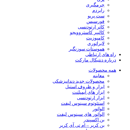
جرمگیری
رابردم
ست پریو
فورسپس
کاتر ارتودنسی
کالیپر کاستروویجو
کامپوزیت
لابراتوری
هموستات سوزنگیر
راه های ارتباطی
درباره دنتیکال مارکت
همه محصولات
معاینه
محصولات جدید دندانپزشکی
ابزار و ظروف استیل
ابزار های ایمپلنت
ابزار ارتودنسی
استئوتوم سینوس لیفت
الواتور
الواتور های سینوس لیفت
بن اکسپندر
بن کریر – ام تی آی کریر