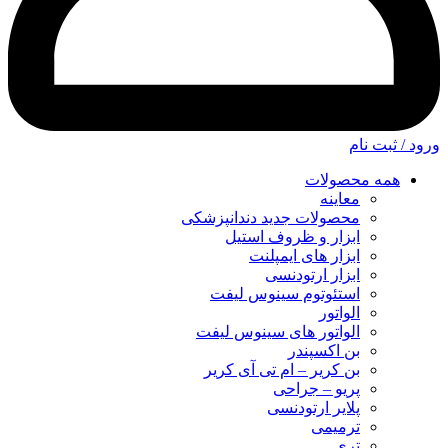
ورود / ثبت نام
همه محصولات
معاینه
محصولات جدید دندانپزشکی
ابزار و ظروف استیل
ابزار های ایمپلنت
ابزار ارتودنسی
استئوتوم سینوس لیفت
الواتور
الواتور های سینوس لیفت
بن اکسپندر
بن کریر – ام تی آی کریر
پریو – جراحی
پلایر ارتودنسی
ترمیمی
تری