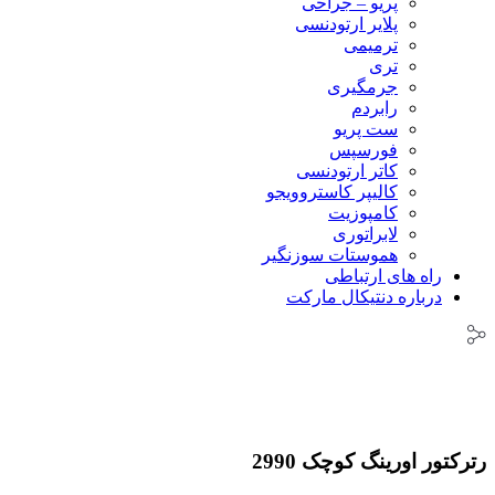
پریو – جراحی
پلایر ارتودنسی
ترمیمی
تری
جرمگیری
رابردم
ست پریو
فورسپس
کاتر ارتودنسی
کالیپر کاستروویجو
کامپوزیت
لابراتوری
هموستات سوزنگیر
راه های ارتباطی
درباره دنتیکال مارکت
رترکتور اورینگ کوچک 2990