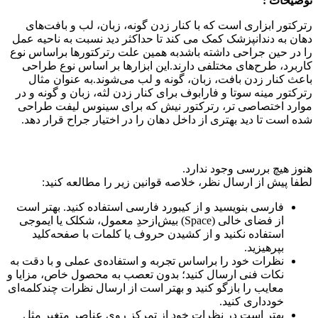
توضیحات :
رترکتور ابزاری است که با کنار زدن گونه، زبان، لب و بافت‌های
دهان به دندانپزشک کمک می کند تا حداکثر دید نسبت به ناحیه عمل
را در حین جراحی داشته باشدبه همین علت رترکتورها براساس نوع
کاربرد، طرح‌های مختلفی دارند.این ابزارها بر اساس نوع طراحی
باعث کنار زدن بافت، زبان، گونه و لب می‌شوند.به عنوان مثال
رترکتور مینه سوتا و فارابوف برای کنار زدن لثه، زبان و گونه و در
موارد اختصاصی تر، رترکتور نیش که برای سینوس لیفت طراحی
شده است تا دید بهتری از داخل دهان را در اختیار جراح قرار دهد.
هنوز هیچ بررسی وجود ندارد.
لطفا پیش از ارسال نظر، خلاصه قوانین زیر را مطالعه کنید:
فارسی بنویسید و از کیبورد فارسی استفاده کنید. بهتر است
از فضای خالی (Space) بیش‌از‌حدِ معمول، شکلک یا ایموجی
استفاده نکنید و از کشیدن حروف یا کلمات با صفحه‌کلید
بپرهیزید.
نظرات خود را براساس تجربه و استفاده‌ی عملی و با دقت به
نکات فنی ارسال کنید؛ بدون تعصب به محصول خاص، مزایا و
معایب را بازگو کنید و بهتر است از ارسال نظرات چندکلمه‌‌ای
خودداری کنید.
بهتر است در نظرات خود از تمرکز روی عناصر متغیر مثل