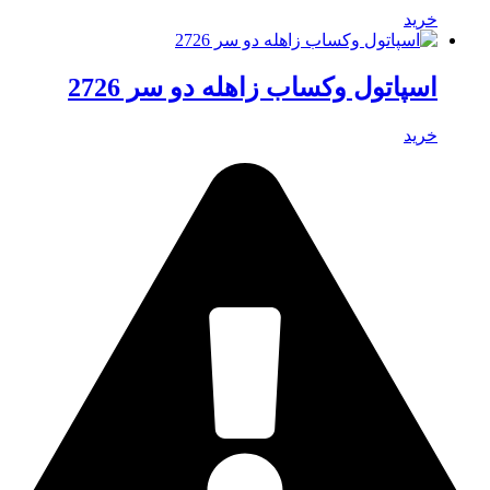
خرید
اسپاتول وکساب زاهله دو سر 2726
خرید