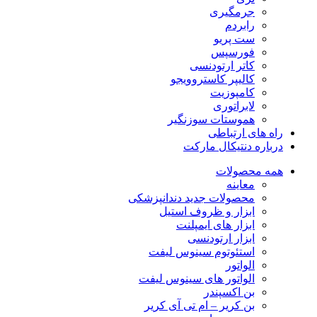
جرمگیری
رابردم
ست پریو
فورسپس
کاتر ارتودنسی
کالیپر کاستروویجو
کامپوزیت
لابراتوری
هموستات سوزنگیر
راه های ارتباطی
درباره دنتیکال مارکت
همه محصولات
معاینه
محصولات جدید دندانپزشکی
ابزار و ظروف استیل
ابزار های ایمپلنت
ابزار ارتودنسی
استئوتوم سینوس لیفت
الواتور
الواتور های سینوس لیفت
بن اکسپندر
بن کریر – ام تی آی کریر