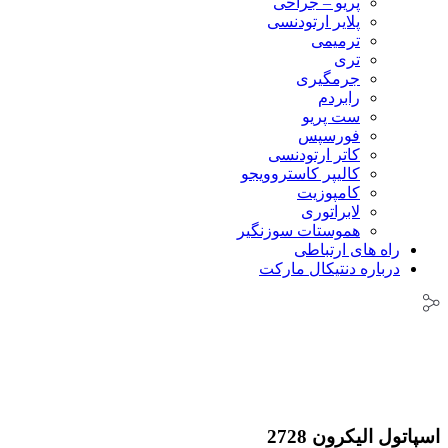
پریو – جراحی
پلایر ارتودنسی
ترمیمی
تری
جرمگیری
رابردم
ست پریو
فورسپس
کاتر ارتودنسی
کالیپر کاستروویجو
کامپوزیت
لابراتوری
هموستات سوزنگیر
راه های ارتباطی
درباره دنتیکال مارکت
اسپاتول الیکرون 2728