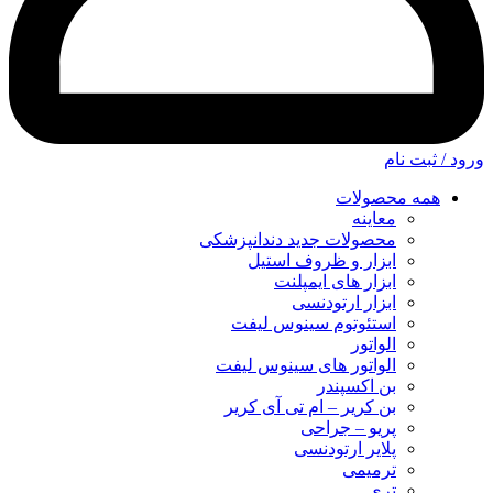
ورود / ثبت نام
همه محصولات
معاینه
محصولات جدید دندانپزشکی
ابزار و ظروف استیل
ابزار های ایمپلنت
ابزار ارتودنسی
استئوتوم سینوس لیفت
الواتور
الواتور های سینوس لیفت
بن اکسپندر
بن کریر – ام تی آی کریر
پریو – جراحی
پلایر ارتودنسی
ترمیمی
تری