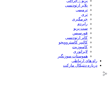
پریو – جراحی
پلایر ارتودنسی
ترمیمی
تری
جرمگیری
رابردم
ست پریو
فورسپس
کاتر ارتودنسی
کالیپر کاستروویجو
کامپوزیت
لابراتوری
هموستات سوزنگیر
راه های ارتباطی
درباره دنتیکال مارکت