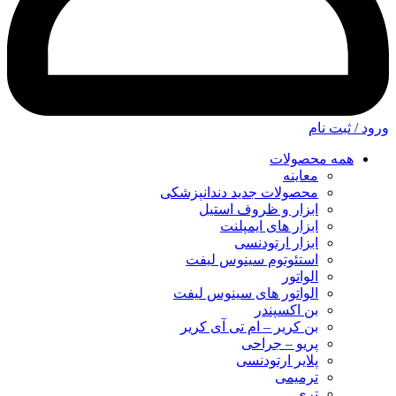
ورود / ثبت نام
همه محصولات
معاینه
محصولات جدید دندانپزشکی
ابزار و ظروف استیل
ابزار های ایمپلنت
ابزار ارتودنسی
استئوتوم سینوس لیفت
الواتور
الواتور های سینوس لیفت
بن اکسپندر
بن کریر – ام تی آی کریر
پریو – جراحی
پلایر ارتودنسی
ترمیمی
تری