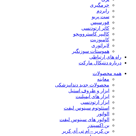
جرمگیری
رابردم
ست پریو
فورسپس
کاتر ارتودنسی
کالیپر کاستروویجو
کامپوزیت
لابراتوری
هموستات سوزنگیر
راه های ارتباطی
درباره دنتیکال مارکت
همه محصولات
معاینه
محصولات جدید دندانپزشکی
ابزار و ظروف استیل
ابزار های ایمپلنت
ابزار ارتودنسی
استئوتوم سینوس لیفت
الواتور
الواتور های سینوس لیفت
بن اکسپندر
بن کریر – ام تی آی کریر