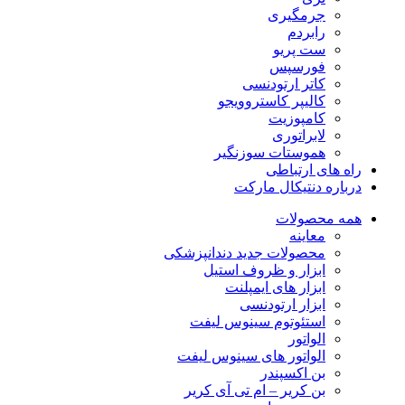
جرمگیری
رابردم
ست پریو
فورسپس
کاتر ارتودنسی
کالیپر کاستروویجو
کامپوزیت
لابراتوری
هموستات سوزنگیر
راه های ارتباطی
درباره دنتیکال مارکت
همه محصولات
معاینه
محصولات جدید دندانپزشکی
ابزار و ظروف استیل
ابزار های ایمپلنت
ابزار ارتودنسی
استئوتوم سینوس لیفت
الواتور
الواتور های سینوس لیفت
بن اکسپندر
بن کریر – ام تی آی کریر