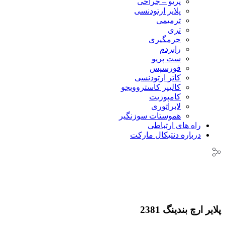
پریو – جراحی
پلایر ارتودنسی
ترمیمی
تری
جرمگیری
رابردم
ست پریو
فورسپس
کاتر ارتودنسی
کالیپر کاستروویجو
کامپوزیت
لابراتوری
هموستات سوزنگیر
راه های ارتباطی
درباره دنتیکال مارکت
پلایر ارچ بندینگ 2381