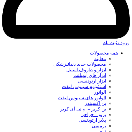
ورود / ثبت نام
همه محصولات
معاینه
محصولات جدید دندانپزشکی
ابزار و ظروف استیل
ابزار های ایمپلنت
ابزار ارتودنسی
استئوتوم سینوس لیفت
الواتور
الواتور های سینوس لیفت
بن اکسپندر
بن کریر – ام تی آی کریر
پریو – جراحی
پلایر ارتودنسی
ترمیمی
تری