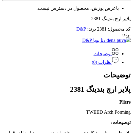
باعرض پوزش، محصول در دسترس نیست.
پلایر ارچ بندینگ 2381
کد محصول:
2381
برند:
D&P
برند:
D&P
توضیحات
نظرات (0)
توضیحات
پلایر ارچ بندینگ 2381
Pliers
TWEED Arch Forming
توضیحات:
پلایرها به منظور شکل‌دهی سیم‌های ارتودنسی مورد استفاده قرار