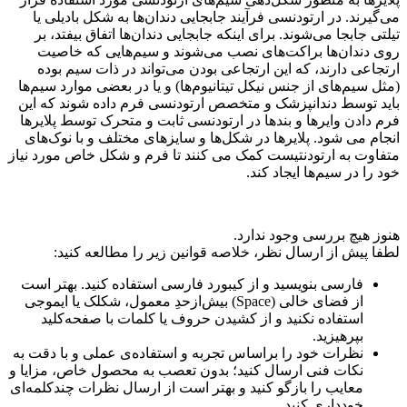
می‌گیرند. در ارتودنسی فرآیند جابجایی دندان‌ها به شکل بادیلی یا
تیلتی جابجا می‌شوند. برای اینکه جابجایی دندان‌ها اتفاق بیفتد، بر
روی دندان‌ها براکت‌های نصب می‌شوند و سیم‌هایی که خاصیت
ارتجاعی دارند، که این ارتجاعی بودن می‌تواند در ذات سیم بوده
(مثل سیم‌های از جنس نیکل تیتانیوم‌ها) و یا در بعضی موارد سیم‌ها
باید توسط دندانپزشک و متخصص ارتودنسی فرم داده شوند که این
فرم دادن وایرها و بندها در ارتودنسی ثابت و متحرک توسط پلایر‌ها
انجام می شود. پلایرها در شکل‌ها و سایزهای مختلف و با نوک‌های
متفاوت به ارتودنتیست کمک می کنند تا فرم و شکل خاص مورد نیاز
خود را در سیم‌ها ایجاد کند.
هنوز هیچ بررسی وجود ندارد.
لطفا پیش از ارسال نظر، خلاصه قوانین زیر را مطالعه کنید:
فارسی بنویسید و از کیبورد فارسی استفاده کنید. بهتر است
از فضای خالی (Space) بیش‌از‌حدِ معمول، شکلک یا ایموجی
استفاده نکنید و از کشیدن حروف یا کلمات با صفحه‌کلید
بپرهیزید.
نظرات خود را براساس تجربه و استفاده‌ی عملی و با دقت به
نکات فنی ارسال کنید؛ بدون تعصب به محصول خاص، مزایا و
معایب را بازگو کنید و بهتر است از ارسال نظرات چندکلمه‌‌ای
خودداری کنید.