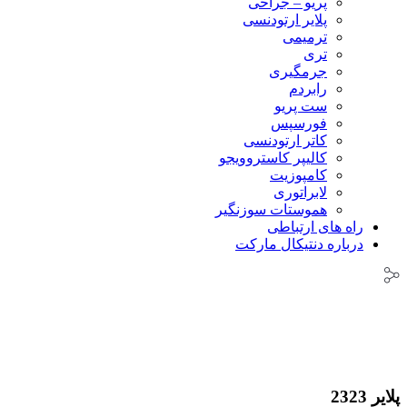
پریو – جراحی
پلایر ارتودنسی
ترمیمی
تری
جرمگیری
رابردم
ست پریو
فورسپس
کاتر ارتودنسی
کالیپر کاستروویجو
کامپوزیت
لابراتوری
هموستات سوزنگیر
راه های ارتباطی
درباره دنتیکال مارکت
پلایر 2323