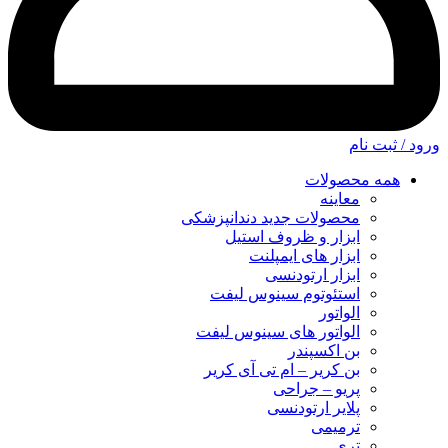
ورود / ثبت نام
همه محصولات
معاینه
محصولات جدید دندانپزشکی
ابزار و ظروف استیل
ابزار های ایمپلنت
ابزار ارتودنسی
استئوتوم سینوس لیفت
الواتور
الواتور های سینوس لیفت
بن اکسپندر
بن کریر – ام تی آی کریر
پریو – جراحی
پلایر ارتودنسی
ترمیمی
تری