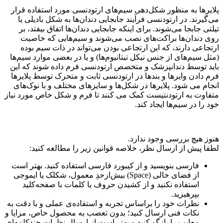
پلایرها به منظور شکل‌دهی سیم‌های ارتودنسی مورد استفاده قرار
می‌گیرند. در ارتودنسی فرآیند جابجایی دندان‌ها به شکل بادیلی یا
تیلتی جابجا می‌شوند. برای اینکه جابجایی دندان‌ها اتفاق بیفتد، بر
روی دندان‌ها براکت‌های نصب می‌شوند و سیم‌هایی که خاصیت
ارتجاعی دارند، که این ارتجاعی بودن می‌تواند در ذات سیم بوده
(مثل سیم‌های از جنس نیکل تیتانیوم‌ها) و یا در بعضی موارد سیم‌ها
باید توسط دندانپزشک و متخصص ارتودنسی فرم داده شوند که این
فرم دادن وایرها و بندها در ارتودنسی ثابت و متحرک توسط پلایر‌ها
انجام می شود. پلایرها در شکل‌ها و سایزهای مختلف و با نوک‌های
متفاوت به ارتودنتیست کمک می کنند تا فرم و شکل خاص مورد نیاز
خود را در سیم‌ها ایجاد کند.
هنوز هیچ بررسی وجود ندارد.
لطفا پیش از ارسال نظر، خلاصه قوانین زیر را مطالعه کنید:
فارسی بنویسید و از کیبورد فارسی استفاده کنید. بهتر است
از فضای خالی (Space) بیش‌از‌حدِ معمول، شکلک یا ایموجی
استفاده نکنید و از کشیدن حروف یا کلمات با صفحه‌کلید
بپرهیزید.
نظرات خود را براساس تجربه و استفاده‌ی عملی و با دقت به
نکات فنی ارسال کنید؛ بدون تعصب به محصول خاص، مزایا و
معایب را بازگو کنید و بهتر است از ارسال نظرات چندکلمه‌‌ای