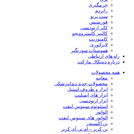
جرمگیری
رابردم
ست پریو
فورسپس
کاتر ارتودنسی
کالیپر کاستروویجو
کامپوزیت
لابراتوری
هموستات سوزنگیر
راه های ارتباطی
درباره دنتیکال مارکت
همه محصولات
معاینه
محصولات جدید دندانپزشکی
ابزار و ظروف استیل
ابزار های ایمپلنت
ابزار ارتودنسی
استئوتوم سینوس لیفت
الواتور
الواتور های سینوس لیفت
بن اکسپندر
بن کریر – ام تی آی کریر