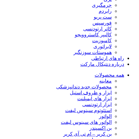
جرمگیری
رابردم
ست پریو
فورسپس
کاتر ارتودنسی
کالیپر کاستروویجو
کامپوزیت
لابراتوری
هموستات سوزنگیر
راه های ارتباطی
درباره دنتیکال مارکت
همه محصولات
معاینه
محصولات جدید دندانپزشکی
ابزار و ظروف استیل
ابزار های ایمپلنت
ابزار ارتودنسی
استئوتوم سینوس لیفت
الواتور
الواتور های سینوس لیفت
بن اکسپندر
بن کریر – ام تی آی کریر