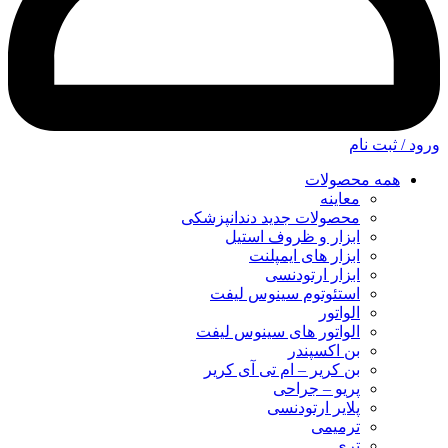
ورود / ثبت نام
همه محصولات
معاینه
محصولات جدید دندانپزشکی
ابزار و ظروف استیل
ابزار های ایمپلنت
ابزار ارتودنسی
استئوتوم سینوس لیفت
الواتور
الواتور های سینوس لیفت
بن اکسپندر
بن کریر – ام تی آی کریر
پریو – جراحی
پلایر ارتودنسی
ترمیمی
تری