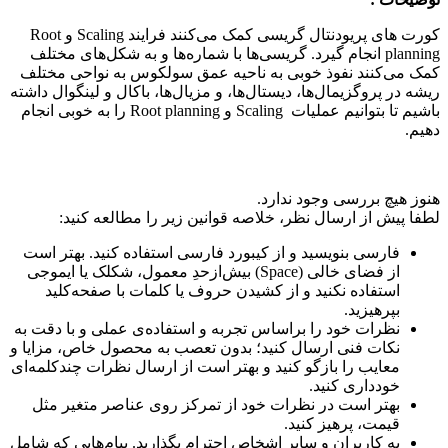
کورت های پریودنتال گریسی کمک می‌کنند فرایند Scaling و Root
planning انجام گیرد. گریسی‌ها با شماره‌ها و به شکل‌های مختلف
کمک می‌کنند نفوذ خوبی به ناحیه عمق سولکوس به نواحی مختلف
ریشه در پروگزیمال‌ها، دیستال‌ها، و مزیال‌ها، باکال و لینگوال داشته
باشیم تا بتوانیم عملیات Scaling و Root planning را به خوبی انجام
دهیم.
هنوز هیچ بررسی وجود ندارد.
لطفا پیش از ارسال نظر، خلاصه قوانین زیر را مطالعه کنید:
فارسی بنویسید و از کیبورد فارسی استفاده کنید. بهتر است
از فضای خالی (Space) بیش‌از‌حدِ معمول، شکلک یا ایموجی
استفاده نکنید و از کشیدن حروف یا کلمات با صفحه‌کلید
بپرهیزید.
نظرات خود را براساس تجربه و استفاده‌ی عملی و با دقت به
نکات فنی ارسال کنید؛ بدون تعصب به محصول خاص، مزایا و
معایب را بازگو کنید و بهتر است از ارسال نظرات چندکلمه‌‌ای
خودداری کنید.
بهتر است در نظرات خود از تمرکز روی عناصر متغیر مثل
قیمت، پرهیز کنید.
به کاربران و سایر اشخاص احترام بگذارید. پیام‌هایی که شامل