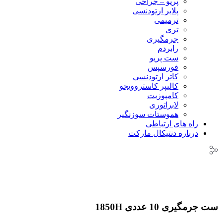
پریو – جراحی
پلایر ارتودنسی
ترمیمی
تری
جرمگیری
رابردم
ست پریو
فورسپس
کاتر ارتودنسی
کالیپر کاستروویجو
کامپوزیت
لابراتوری
هموستات سوزنگیر
راه های ارتباطی
درباره دنتیکال مارکت
ست جرمگیری 10 عددی 1850H