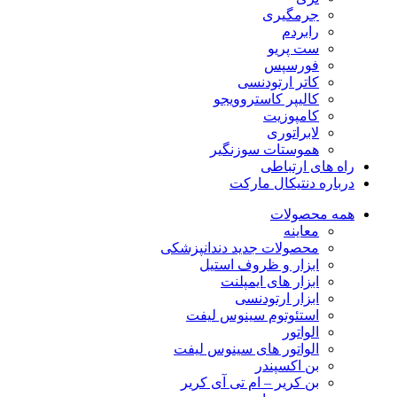
جرمگیری
رابردم
ست پریو
فورسپس
کاتر ارتودنسی
کالیپر کاستروویجو
کامپوزیت
لابراتوری
هموستات سوزنگیر
راه های ارتباطی
درباره دنتیکال مارکت
همه محصولات
معاینه
محصولات جدید دندانپزشکی
ابزار و ظروف استیل
ابزار های ایمپلنت
ابزار ارتودنسی
استئوتوم سینوس لیفت
الواتور
الواتور های سینوس لیفت
بن اکسپندر
بن کریر – ام تی آی کریر