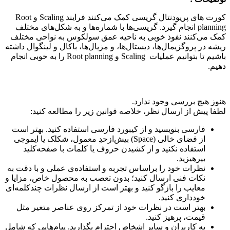
کورت های پریودنتال گریسی کمک می‌کنند فرایند Scaling و Root
planning انجام گیرد. گریسی‌ها با شماره‌ها و به شکل‌های مختلف
کمک می‌کنند نفوذ خوبی به ناحیه عمق سولکوس به نواحی مختلف
ریشه در پروگزیمال‌ها، دیستال‌ها، و مزیال‌ها، باکال و لینگوال داشته
باشیم تا بتوانیم عملیات Scaling و Root planning را به خوبی انجام
دهیم.
هنوز هیچ بررسی وجود ندارد.
لطفا پیش از ارسال نظر، خلاصه قوانین زیر را مطالعه کنید:
فارسی بنویسید و از کیبورد فارسی استفاده کنید. بهتر است
از فضای خالی (Space) بیش‌از‌حدِ معمول، شکلک یا ایموجی
استفاده نکنید و از کشیدن حروف یا کلمات با صفحه‌کلید
بپرهیزید.
نظرات خود را براساس تجربه و استفاده‌ی عملی و با دقت به
نکات فنی ارسال کنید؛ بدون تعصب به محصول خاص، مزایا و
معایب را بازگو کنید و بهتر است از ارسال نظرات چندکلمه‌‌ای
خودداری کنید.
بهتر است در نظرات خود از تمرکز روی عناصر متغیر مثل
قیمت، پرهیز کنید.
به کاربران و سایر اشخاص احترام بگذارید. پیام‌هایی که شامل