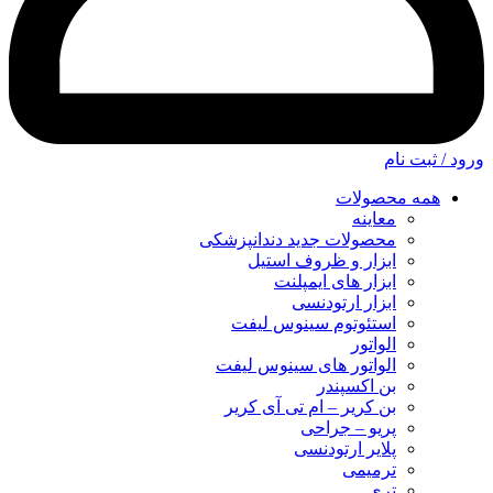
ورود / ثبت نام
همه محصولات
معاینه
محصولات جدید دندانپزشکی
ابزار و ظروف استیل
ابزار های ایمپلنت
ابزار ارتودنسی
استئوتوم سینوس لیفت
الواتور
الواتور های سینوس لیفت
بن اکسپندر
بن کریر – ام تی آی کریر
پریو – جراحی
پلایر ارتودنسی
ترمیمی
تری