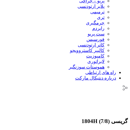
پریو – جراحی
پلایر ارتودنسی
ترمیمی
تری
جرمگیری
رابردم
ست پریو
فورسپس
کاتر ارتودنسی
کالیپر کاستروویجو
کامپوزیت
لابراتوری
هموستات سوزنگیر
راه های ارتباطی
درباره دنتیکال مارکت
گریسی (7/8) 1804H