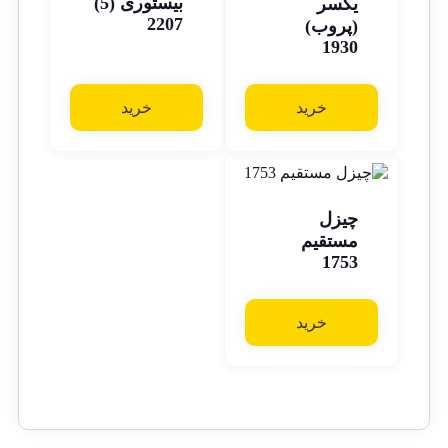
بیستوری (5)
یکسر
2207
(پروب)
1930
خرید
خرید
چیزل
مستقیم
1753
خرید