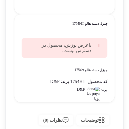
چیزل دسته هالو 1754HT
باعرض پوزش، محصول در
دسترس نیست.
چیزل دسته هالو 1754ht
برند:
D&P
کد محصول:
1754HT
D&P
برند:
توضیحات
نظرات (0)