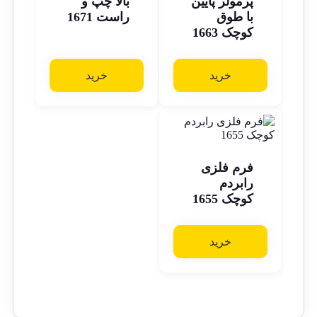
پرمولر پایین
بالا چپ و
با طوق
راست 1671
کوچک 1663
خرید
خرید
فرم فلزی
رابردم
کوچک 1655
خرید