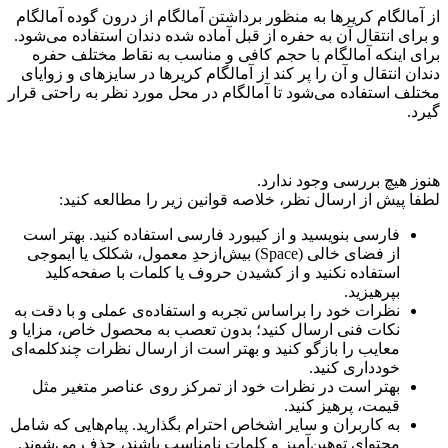
از آمالگام کریرها به منظور برداشتن آمالگام از درون گوده آمالگام
و برای انتقال آن به حفره از قبل آماده شده دندان استفاده می‌شود.
برای اینکه آمالگام با حجم کافی و مناسب به نقاط مختلف حفره
دندان انتقال و آن را پر کند از آمالگام کریرها در سایزهای و زوایای
مختلف استفاده می‌شود تا آمالگام در محل مورد نظر به راحتی قرار
گیرد.
هنوز هیچ بررسی وجود ندارد.
لطفا پیش از ارسال نظر، خلاصه قوانین زیر را مطالعه کنید:
فارسی بنویسید و از کیبورد فارسی استفاده کنید. بهتر است
از فضای خالی (Space) بیش‌از‌حدِ معمول، شکلک یا ایموجی
استفاده نکنید و از کشیدن حروف یا کلمات با صفحه‌کلید
بپرهیزید.
نظرات خود را براساس تجربه و استفاده‌ی عملی و با دقت به
نکات فنی ارسال کنید؛ بدون تعصب به محصول خاص، مزایا و
معایب را بازگو کنید و بهتر است از ارسال نظرات چندکلمه‌‌ای
خودداری کنید.
بهتر است در نظرات خود از تمرکز روی عناصر متغیر مثل
قیمت، پرهیز کنید.
به کاربران و سایر اشخاص احترام بگذارید. پیام‌هایی که شامل
محتوای توهین‌آمیز و کلمات نامناسب باشند، حذف می‌شوند.