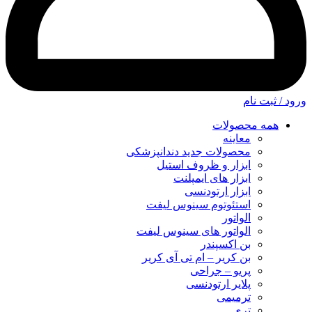
ورود / ثبت نام
همه محصولات
معاینه
محصولات جدید دندانپزشکی
ابزار و ظروف استیل
ابزار های ایمپلنت
ابزار ارتودنسی
استئوتوم سینوس لیفت
الواتور
الواتور های سینوس لیفت
بن اکسپندر
بن کریر – ام تی آی کریر
پریو – جراحی
پلایر ارتودنسی
ترمیمی
تری