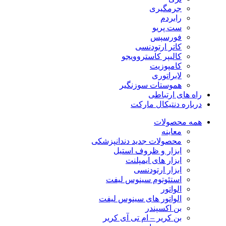
جرمگیری
رابردم
ست پریو
فورسپس
کاتر ارتودنسی
کالیپر کاستروویجو
کامپوزیت
لابراتوری
هموستات سوزنگیر
راه های ارتباطی
درباره دنتیکال مارکت
همه محصولات
معاینه
محصولات جدید دندانپزشکی
ابزار و ظروف استیل
ابزار های ایمپلنت
ابزار ارتودنسی
استئوتوم سینوس لیفت
الواتور
الواتور های سینوس لیفت
بن اکسپندر
بن کریر – ام تی آی کریر