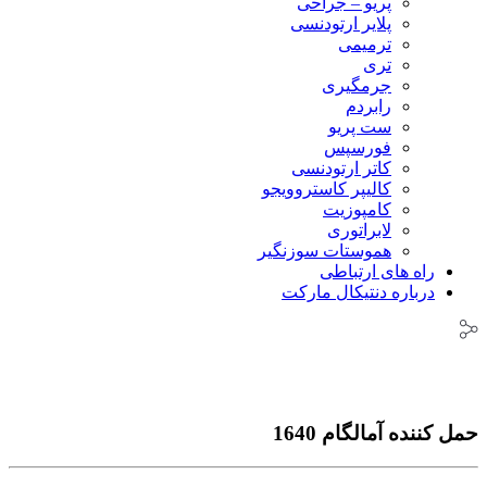
پریو – جراحی
پلایر ارتودنسی
ترمیمی
تری
جرمگیری
رابردم
ست پریو
فورسپس
کاتر ارتودنسی
کالیپر کاستروویجو
کامپوزیت
لابراتوری
هموستات سوزنگیر
راه های ارتباطی
درباره دنتیکال مارکت
حمل کننده آمالگام 1640