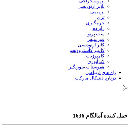
پریو – جراحی
پلایر ارتودنسی
ترمیمی
تری
جرمگیری
رابردم
ست پریو
فورسپس
کاتر ارتودنسی
کالیپر کاستروویجو
کامپوزیت
لابراتوری
هموستات سوزنگیر
راه های ارتباطی
درباره دنتیکال مارکت
حمل کننده آمالگام 1636