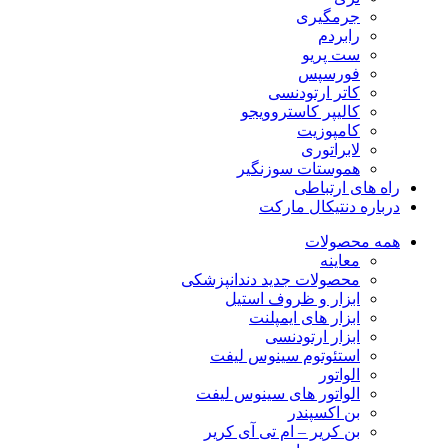
جرمگیری
رابردم
ست پریو
فورسپس
کاتر ارتودنسی
کالیپر کاستروویجو
کامپوزیت
لابراتوری
هموستات سوزنگیر
راه های ارتباطی
درباره دنتیکال مارکت
همه محصولات
معاینه
محصولات جدید دندانپزشکی
ابزار و ظروف استیل
ابزار های ایمپلنت
ابزار ارتودنسی
استئوتوم سینوس لیفت
الواتور
الواتور های سینوس لیفت
بن اکسپندر
بن کریر – ام تی آی کریر