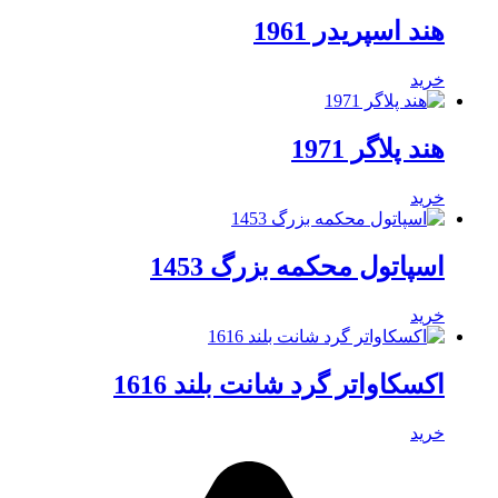
هند اسپریدر 1961
خرید
هند پلاگر 1971
خرید
اسپاتول محکمه بزرگ 1453
خرید
اکسکاواتر گرد شانت بلند 1616
خرید