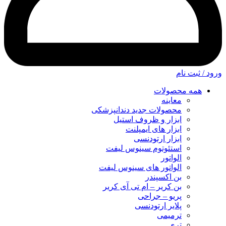
ورود / ثبت نام
همه محصولات
معاینه
محصولات جدید دندانپزشکی
ابزار و ظروف استیل
ابزار های ایمپلنت
ابزار ارتودنسی
استئوتوم سینوس لیفت
الواتور
الواتور های سینوس لیفت
بن اکسپندر
بن کریر – ام تی آی کریر
پریو – جراحی
پلایر ارتودنسی
ترمیمی
تری