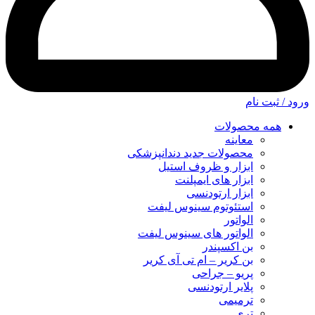
ورود / ثبت نام
همه محصولات
معاینه
محصولات جدید دندانپزشکی
ابزار و ظروف استیل
ابزار های ایمپلنت
ابزار ارتودنسی
استئوتوم سینوس لیفت
الواتور
الواتور های سینوس لیفت
بن اکسپندر
بن کریر – ام تی آی کریر
پریو – جراحی
پلایر ارتودنسی
ترمیمی
تری