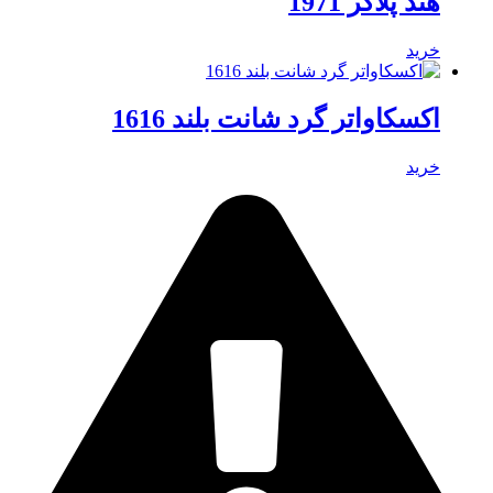
هند پلاگر 1971
خرید
اکسکاواتر گرد شانت بلند 1616
خرید