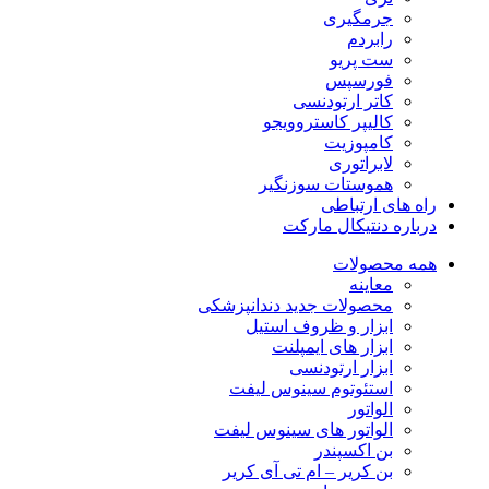
جرمگیری
رابردم
ست پریو
فورسپس
کاتر ارتودنسی
کالیپر کاستروویجو
کامپوزیت
لابراتوری
هموستات سوزنگیر
راه های ارتباطی
درباره دنتیکال مارکت
همه محصولات
معاینه
محصولات جدید دندانپزشکی
ابزار و ظروف استیل
ابزار های ایمپلنت
ابزار ارتودنسی
استئوتوم سینوس لیفت
الواتور
الواتور های سینوس لیفت
بن اکسپندر
بن کریر – ام تی آی کریر