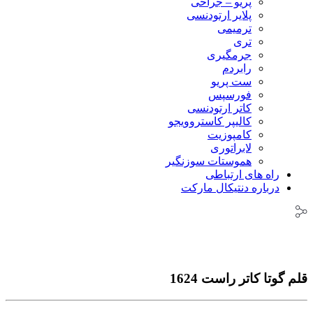
پریو – جراحی
پلایر ارتودنسی
ترمیمی
تری
جرمگیری
رابردم
ست پریو
فورسپس
کاتر ارتودنسی
کالیپر کاستروویجو
کامپوزیت
لابراتوری
هموستات سوزنگیر
راه های ارتباطی
درباره دنتیکال مارکت
قلم گوتا کاتر راست 1624