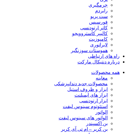
جرمگیری
رابردم
ست پریو
فورسپس
کاتر ارتودنسی
کالیپر کاستروویجو
کامپوزیت
لابراتوری
هموستات سوزنگیر
راه های ارتباطی
درباره دنتیکال مارکت
همه محصولات
معاینه
محصولات جدید دندانپزشکی
ابزار و ظروف استیل
ابزار های ایمپلنت
ابزار ارتودنسی
استئوتوم سینوس لیفت
الواتور
الواتور های سینوس لیفت
بن اکسپندر
بن کریر – ام تی آی کریر