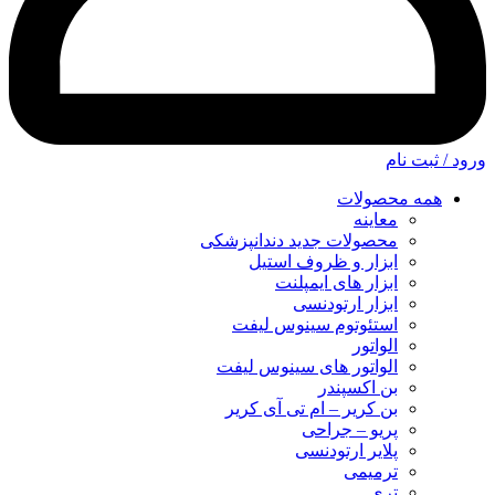
ورود / ثبت نام
همه محصولات
معاینه
محصولات جدید دندانپزشکی
ابزار و ظروف استیل
ابزار های ایمپلنت
ابزار ارتودنسی
استئوتوم سینوس لیفت
الواتور
الواتور های سینوس لیفت
بن اکسپندر
بن کریر – ام تی آی کریر
پریو – جراحی
پلایر ارتودنسی
ترمیمی
تری