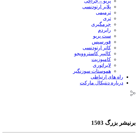
پریو – جراحی
پلایر ارتودنسی
ترمیمی
تری
جرمگیری
رابردم
ست پریو
فورسپس
کاتر ارتودنسی
کالیپر کاستروویجو
کامپوزیت
لابراتوری
هموستات سوزنگیر
راه های ارتباطی
درباره دنتیکال مارکت
برنیشر بزرگ 1503