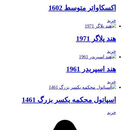
اکسکاواتر متوسط 1602
خرید
هند پلاگر 1971
خرید
هند اسپریدر 1961
خرید
اسپاتول محکمه یکسر بزرگ 1461
خرید