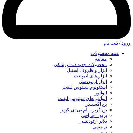
ورود / ثبت نام
همه محصولات
معاینه
محصولات جدید دندانپزشکی
ابزار و ظروف استیل
ابزار های ایمپلنت
ابزار ارتودنسی
استئوتوم سینوس لیفت
الواتور
الواتور های سینوس لیفت
بن اکسپندر
بن کریر – ام تی آی کریر
پریو – جراحی
پلایر ارتودنسی
ترمیمی
تری