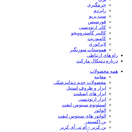
جرمگیری
رابردم
ست پریو
فورسپس
کاتر ارتودنسی
کالیپر کاستروویجو
کامپوزیت
لابراتوری
هموستات سوزنگیر
راه های ارتباطی
درباره دنتیکال مارکت
همه محصولات
معاینه
محصولات جدید دندانپزشکی
ابزار و ظروف استیل
ابزار های ایمپلنت
ابزار ارتودنسی
استئوتوم سینوس لیفت
الواتور
الواتور های سینوس لیفت
بن اکسپندر
بن کریر – ام تی آی کریر