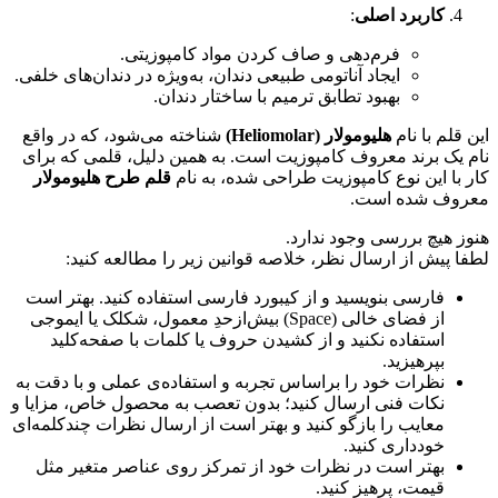
کاربرد اصلی
:
فرم‌دهی و صاف کردن مواد کامپوزیتی.
ایجاد آناتومی طبیعی دندان، به‌ویژه در دندان‌های خلفی.
بهبود تطابق ترمیم با ساختار دندان.
این قلم با نام
هلیومولار (Heliomolar)
شناخته می‌شود، که در واقع
نام یک برند معروف کامپوزیت است. به همین دلیل، قلمی که برای
کار با این نوع کامپوزیت طراحی شده، به نام
قلم طرح هلیومولار
معروف شده است.
هنوز هیچ بررسی وجود ندارد.
لطفا پیش از ارسال نظر، خلاصه قوانین زیر را مطالعه کنید:
فارسی بنویسید و از کیبورد فارسی استفاده کنید. بهتر است
از فضای خالی (Space) بیش‌از‌حدِ معمول، شکلک یا ایموجی
استفاده نکنید و از کشیدن حروف یا کلمات با صفحه‌کلید
بپرهیزید.
نظرات خود را براساس تجربه و استفاده‌ی عملی و با دقت به
نکات فنی ارسال کنید؛ بدون تعصب به محصول خاص، مزایا و
معایب را بازگو کنید و بهتر است از ارسال نظرات چندکلمه‌‌ای
خودداری کنید.
بهتر است در نظرات خود از تمرکز روی عناصر متغیر مثل
قیمت، پرهیز کنید.