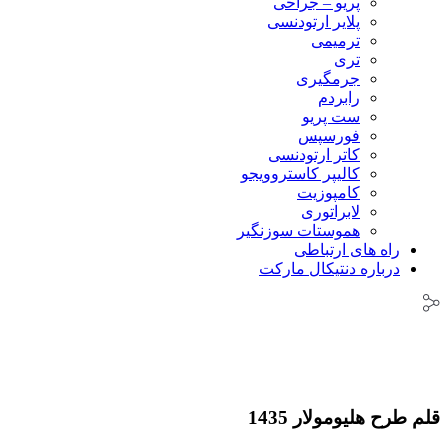
پریو – جراحی
پلایر ارتودنسی
ترمیمی
تری
جرمگیری
رابردم
ست پریو
فورسپس
کاتر ارتودنسی
کالیپر کاستروویجو
کامپوزیت
لابراتوری
هموستات سوزنگیر
راه های ارتباطی
درباره دنتیکال مارکت
قلم طرح هلیومولار 1435