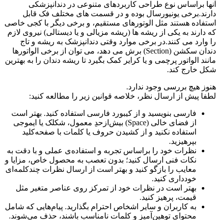
آنها براساس نوع طراحی کاربردهای متنوعی در دندانپزشکی
دارند.برخی یونیورسال بوده و در قسمت های مختلف فک قابل
استفاده هستند مثل الوتورهای مستقیم، و برخی دیگر با کجی خاصی
که دارند به یکی از ریشه ها (ریشه مزیالی و یا دیستالی) نیروی لازم
را وارد می کنند.در برخی موارد وقتی دندانپزشک به ریشه و تاج
دندان سکشن (Section) برش می دهد، می توان از برخی الواتورها
مانند الواتور پرچمی و یا کرایر کمک بگیرد تا ریشه دندان را به بهترین
شکل خارج کند.
هنوز هیچ بررسی وجود ندارد.
لطفا پیش از ارسال نظر، خلاصه قوانین زیر را مطالعه کنید:
فارسی بنویسید و از کیبورد فارسی استفاده کنید. بهتر است
از فضای خالی (Space) بیش‌از‌حدِ معمول، شکلک یا ایموجی
استفاده نکنید و از کشیدن حروف یا کلمات با صفحه‌کلید
بپرهیزید.
نظرات خود را براساس تجربه و استفاده‌ی عملی و با دقت به
نکات فنی ارسال کنید؛ بدون تعصب به محصول خاص، مزایا و
معایب را بازگو کنید و بهتر است از ارسال نظرات چندکلمه‌‌ای
خودداری کنید.
بهتر است در نظرات خود از تمرکز روی عناصر متغیر مثل
قیمت، پرهیز کنید.
به کاربران و سایر اشخاص احترام بگذارید. پیام‌هایی که شامل
محتوای توهین‌آمیز و کلمات نامناسب باشند، حذف می‌شوند.