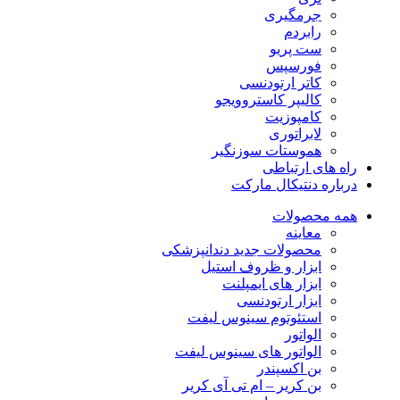
جرمگیری
رابردم
ست پریو
فورسپس
کاتر ارتودنسی
کالیپر کاستروویجو
کامپوزیت
لابراتوری
هموستات سوزنگیر
راه های ارتباطی
درباره دنتیکال مارکت
همه محصولات
معاینه
محصولات جدید دندانپزشکی
ابزار و ظروف استیل
ابزار های ایمپلنت
ابزار ارتودنسی
استئوتوم سینوس لیفت
الواتور
الواتور های سینوس لیفت
بن اکسپندر
بن کریر – ام تی آی کریر