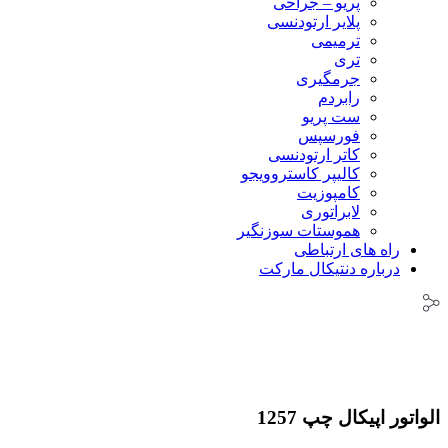
پریو – جراحی
پلایر ارتودنسی
ترمیمی
تری
جرمگیری
رابردم
ست پریو
فورسپس
کاتر ارتودنسی
کالیپر کاستروویجو
کامپوزیت
لابراتوری
هموستات سوزنگیر
راه های ارتباطی
درباره دنتیکال مارکت
الواتور اپیکال چپ 1257