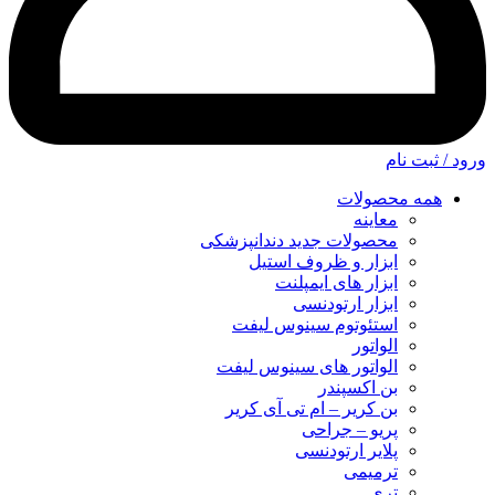
ورود / ثبت نام
همه محصولات
معاینه
محصولات جدید دندانپزشکی
ابزار و ظروف استیل
ابزار های ایمپلنت
ابزار ارتودنسی
استئوتوم سینوس لیفت
الواتور
الواتور های سینوس لیفت
بن اکسپندر
بن کریر – ام تی آی کریر
پریو – جراحی
پلایر ارتودنسی
ترمیمی
تری