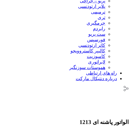
پریو – جراحی
پلایر ارتودنسی
ترمیمی
تری
جرمگیری
رابردم
ست پریو
فورسپس
کاتر ارتودنسی
کالیپر کاستروویجو
کامپوزیت
لابراتوری
هموستات سوزنگیر
راه های ارتباطی
درباره دنتیکال مارکت
الواتور پاشنه ای 1213