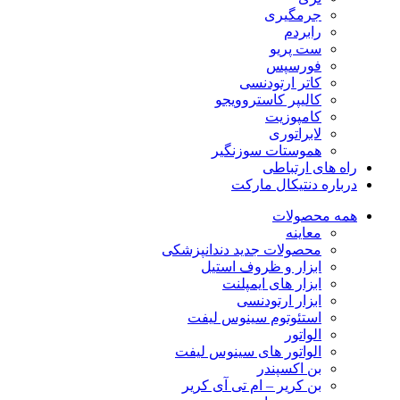
جرمگیری
رابردم
ست پریو
فورسپس
کاتر ارتودنسی
کالیپر کاستروویجو
کامپوزیت
لابراتوری
هموستات سوزنگیر
راه های ارتباطی
درباره دنتیکال مارکت
همه محصولات
معاینه
محصولات جدید دندانپزشکی
ابزار و ظروف استیل
ابزار های ایمپلنت
ابزار ارتودنسی
استئوتوم سینوس لیفت
الواتور
الواتور های سینوس لیفت
بن اکسپندر
بن کریر – ام تی آی کریر