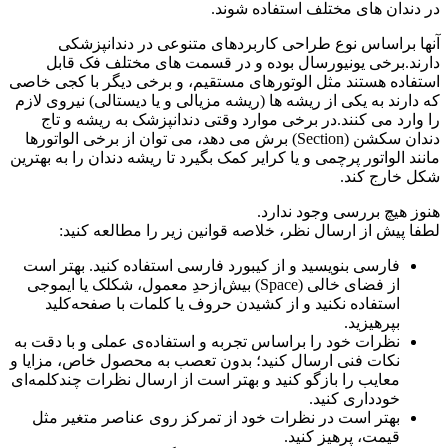
در دندان های مختلف استفاده شوند.
آنها براساس نوع طراحی کاربردهای متنوعی در دندانپزشکی
دارند.برخی یونیورسال بوده و در قسمت های مختلف فک قابل
استفاده هستند مثل الوتورهای مستقیم، و برخی دیگر با کجی خاصی
که دارند به یکی از ریشه ها (ریشه مزیالی و یا دیستالی) نیروی لازم
را وارد می کنند.در برخی موارد وقتی دندانپزشک به ریشه و تاج
دندان سکشن (Section) برش می دهد، می توان از برخی الواتورها
مانند الواتور پرچمی و یا کرایر کمک بگیرد تا ریشه دندان را به بهترین
شکل خارج کند.
هنوز هیچ بررسی وجود ندارد.
لطفا پیش از ارسال نظر، خلاصه قوانین زیر را مطالعه کنید:
فارسی بنویسید و از کیبورد فارسی استفاده کنید. بهتر است
از فضای خالی (Space) بیش‌از‌حدِ معمول، شکلک یا ایموجی
استفاده نکنید و از کشیدن حروف یا کلمات با صفحه‌کلید
بپرهیزید.
نظرات خود را براساس تجربه و استفاده‌ی عملی و با دقت به
نکات فنی ارسال کنید؛ بدون تعصب به محصول خاص، مزایا و
معایب را بازگو کنید و بهتر است از ارسال نظرات چندکلمه‌‌ای
خودداری کنید.
بهتر است در نظرات خود از تمرکز روی عناصر متغیر مثل
قیمت، پرهیز کنید.