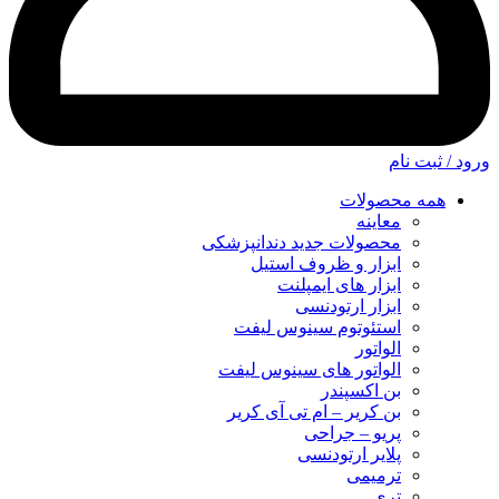
ورود / ثبت نام
همه محصولات
معاینه
محصولات جدید دندانپزشکی
ابزار و ظروف استیل
ابزار های ایمپلنت
ابزار ارتودنسی
استئوتوم سینوس لیفت
الواتور
الواتور های سینوس لیفت
بن اکسپندر
بن کریر – ام تی آی کریر
پریو – جراحی
پلایر ارتودنسی
ترمیمی
تری