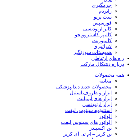
جرمگیری
رابردم
ست پریو
فورسپس
کاتر ارتودنسی
کالیپر کاستروویجو
کامپوزیت
لابراتوری
هموستات سوزنگیر
راه های ارتباطی
درباره دنتیکال مارکت
همه محصولات
معاینه
محصولات جدید دندانپزشکی
ابزار و ظروف استیل
ابزار های ایمپلنت
ابزار ارتودنسی
استئوتوم سینوس لیفت
الواتور
الواتور های سینوس لیفت
بن اکسپندر
بن کریر – ام تی آی کریر