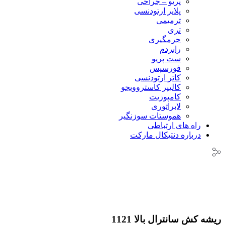
پریو – جراحی
پلایر ارتودنسی
ترمیمی
تری
جرمگیری
رابردم
ست پریو
فورسپس
کاتر ارتودنسی
کالیپر کاستروویجو
کامپوزیت
لابراتوری
هموستات سوزنگیر
راه های ارتباطی
درباره دنتیکال مارکت
ریشه کش سانترال بالا 1121