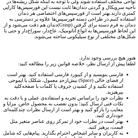
نواحی مختلف استفاده شوند ولی با توجه به اینکه شکل ریشه‌ها در
ناحیه سرویکال و گردنی دندان‌ها ثابت نیست این فورسپس‌ها کارایی
کمتری دارند.بهتر است از فورسپس‌های اختصاصی هر دندان
استفاده کنیم.در طراحی دسته فورسپس‌ها علاوه بر دسترسی به
دندان به فرم دسته برای گرفتن (Grasp)دندان هم دقت می‌شود و از
این لحاظ فورسپس‌ها به انواع آناتومیک، عاج‌دار، سوراخ‌دار و حتی با
شکل‌های مختلفی از نوع سیلیکونی ساخته می‌شوند.
هنوز هیچ بررسی وجود ندارد.
لطفا پیش از ارسال نظر، خلاصه قوانین زیر را مطالعه کنید:
فارسی بنویسید و از کیبورد فارسی استفاده کنید. بهتر است
از فضای خالی (Space) بیش‌از‌حدِ معمول، شکلک یا ایموجی
استفاده نکنید و از کشیدن حروف یا کلمات با صفحه‌کلید
بپرهیزید.
نظرات خود را براساس تجربه و استفاده‌ی عملی و با دقت به
نکات فنی ارسال کنید؛ بدون تعصب به محصول خاص، مزایا و
معایب را بازگو کنید و بهتر است از ارسال نظرات چندکلمه‌‌ای
خودداری کنید.
بهتر است در نظرات خود از تمرکز روی عناصر متغیر مثل
قیمت، پرهیز کنید.
به کاربران و سایر اشخاص احترام بگذارید. پیام‌هایی که شامل