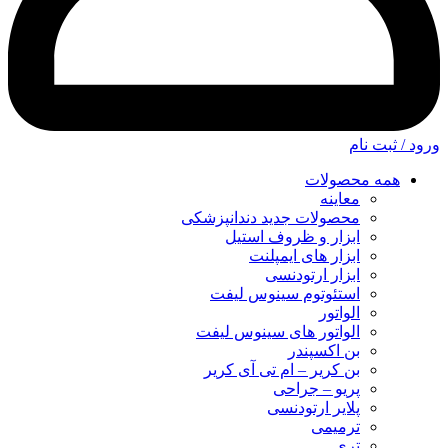
ورود / ثبت نام
همه محصولات
معاینه
محصولات جدید دندانپزشکی
ابزار و ظروف استیل
ابزار های ایمپلنت
ابزار ارتودنسی
استئوتوم سینوس لیفت
الواتور
الواتور های سینوس لیفت
بن اکسپندر
بن کریر – ام تی آی کریر
پریو – جراحی
پلایر ارتودنسی
ترمیمی
تری